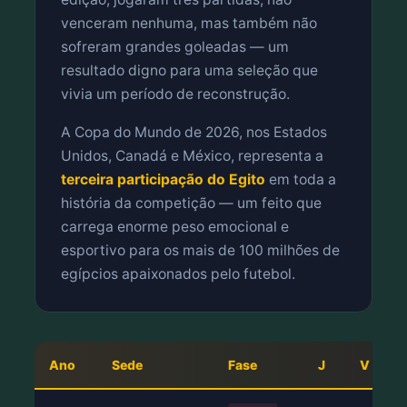
venceram nenhuma, mas também não
sofreram grandes goleadas — um
resultado digno para uma seleção que
vivia um período de reconstrução.
A Copa do Mundo de 2026, nos Estados
Unidos, Canadá e México, representa a
terceira participação do Egito
em toda a
história da competição — um feito que
carrega enorme peso emocional e
esportivo para os mais de 100 milhões de
egípcios apaixonados pelo futebol.
Ano
Sede
Fase
J
V