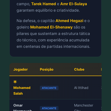
campo,
Tarek Hamed
e
Amr El-Sulaya
garantem equilíbrio e criatividade.
Na defesa, o capitão
Ahmed Hegazi
e o
goleiro
Mohamed El-Shenawy
são os
pilares que sustentam a estrutura tática
do técnico, com experiência acumulada
em centenas de partidas internacionais.
Jogador
Posição
Clube
Idade
🌟
Mohamed
Al Ittihad
33
ATACANTE
Salah
Omar
Manchester
25
ATACANTE
Marmoush
City