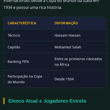
internacionais desde a Copa do Mundo da Itália em
1934 e possui uma rica história.
CARACTERÍSTICA
INFORMAÇÃO
Técnico
Hossam Hassan
Capitão
Mohamed Salah
Entre os primeiros colocados
Ranking FIFA
na África
Participação na Copa
Desde 1934
do Mundo
Elenco Atual e Jogadores Estrela