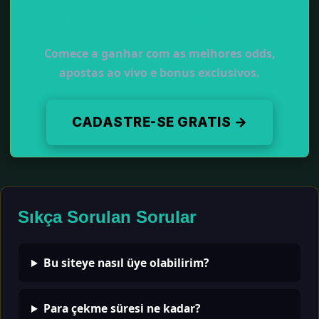
Comece a Apostar Agora
Comece a ganhar com as melhores odds,
apostas ao vivo e bonus exclusivos.
CADASTRE-SE GRATIS →
Sıkça Sorulan Sorular
Bu siteye nasıl üye olabilirim?
Para çekme süresi ne kadar?