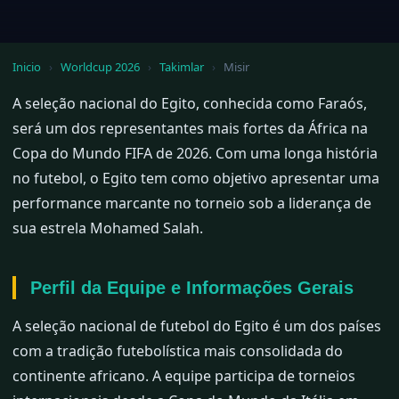
Inicio
›
Worldcup 2026
›
Takimlar
›
Misir
A seleção nacional do Egito, conhecida como Faraós,
será um dos representantes mais fortes da África na
Copa do Mundo FIFA de 2026. Com uma longa história
no futebol, o Egito tem como objetivo apresentar uma
performance marcante no torneio sob a liderança de
sua estrela Mohamed Salah.
Perfil da Equipe e Informações Gerais
A seleção nacional de futebol do Egito é um dos países
com a tradição futebolística mais consolidada do
continente africano. A equipe participa de torneios