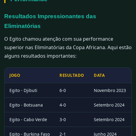
Resultados Impressionantes das
Eliminatórias
O Egito chamou atenção com sua performance
superior nas Eliminatórias da Copa Africana. Aqui estão
alguns resultados importantes:
JOGO
RESULTADO
DATA
Egito - Djibuti
6-0
Novembro 2023
Egito - Botsuana
4-0
Setembro 2024
Egito - Cabo Verde
3-0
Setembro 2024
Egito - Burkina Faso
2-1
Junho 2024