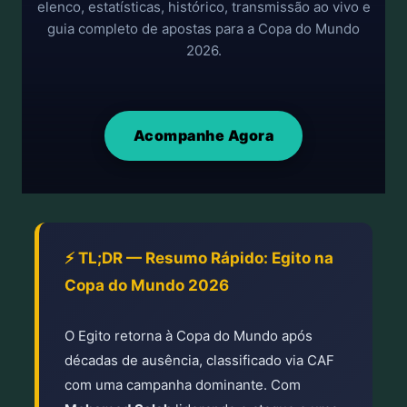
elenco, estatísticas, histórico, transmissão ao vivo e
guia completo de apostas para a Copa do Mundo
2026.
Acompanhe Agora
⚡ TL;DR — Resumo Rápido: Egito na
Copa do Mundo 2026
O Egito retorna à Copa do Mundo após
décadas de ausência, classificado via CAF
com uma campanha dominante. Com