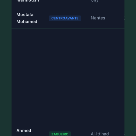
Mostafa
Nantes
27
CENTROAVANTE
Mohamed
Ahmed
Al-Ittihad
34
ZAGUEIRO