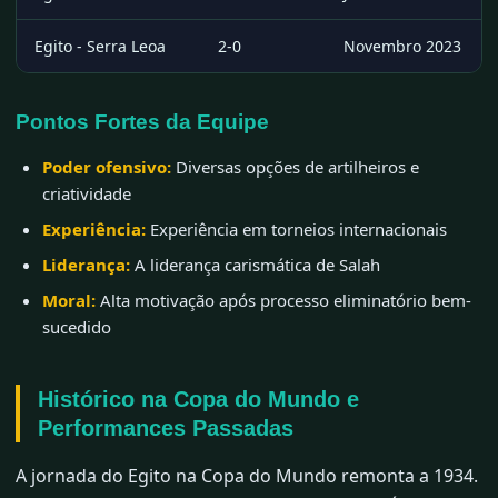
Egito - Serra Leoa
2-0
Novembro 2023
Pontos Fortes da Equipe
Poder ofensivo:
Diversas opções de artilheiros e
criatividade
Experiência:
Experiência em torneios internacionais
Liderança:
A liderança carismática de Salah
Moral:
Alta motivação após processo eliminatório bem-
sucedido
Histórico na Copa do Mundo e
Performances Passadas
A jornada do Egito na Copa do Mundo remonta a 1934.