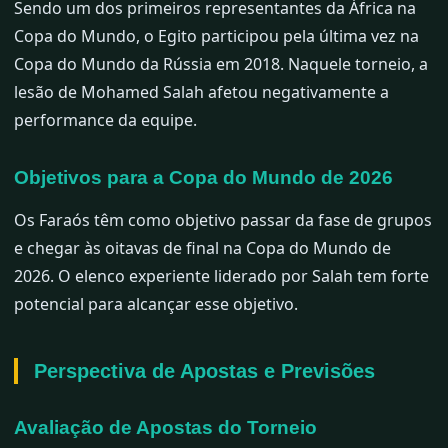
Sendo um dos primeiros representantes da África na
Copa do Mundo, o Egito participou pela última vez na
Copa do Mundo da Rússia em 2018. Naquele torneio, a
lesão de Mohamed Salah afetou negativamente a
performance da equipe.
Objetivos para a Copa do Mundo de 2026
Os Faraós têm como objetivo passar da fase de grupos
e chegar às oitavas de final na Copa do Mundo de
2026. O elenco experiente liderado por Salah tem forte
potencial para alcançar esse objetivo.
Perspectiva de Apostas e Previsões
Avaliação de Apostas do Torneio