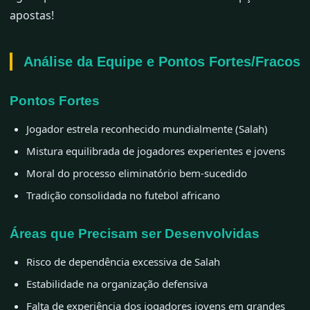
apostas!
Análise da Equipe e Pontos Fortes/Fracos
Pontos Fortes
Jogador estrela reconhecido mundialmente (Salah)
Mistura equilibrada de jogadores experientes e jovens
Moral do processo eliminatório bem-sucedido
Tradição consolidada no futebol africano
Áreas que Precisam ser Desenvolvidas
Risco de dependência excessiva de Salah
Estabilidade na organização defensiva
Falta de experiência dos jogadores jovens em grandes