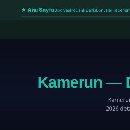
★ Ana Sayfa
Blog
Casino
Canlı Bahis
Bonuslar
Haberler
Kamerun — Du
Kamerun
2026 deta