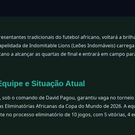
sentantes tradicionais do futebol africano, voltará a bri
 apelidada de Indomitable Lions (Leões Indomáveis) carrega 
icano a alcançar as quartas de final e entrará em campo par
quipe e Situação Atual
 sob o comando de David Pagou, garantiu vaga no torneio 
as Eliminatórias Africanas da Copa do Mundo de 2026. A e
e no processo eliminatório de 10 jogos, com 5 vitórias, 4 