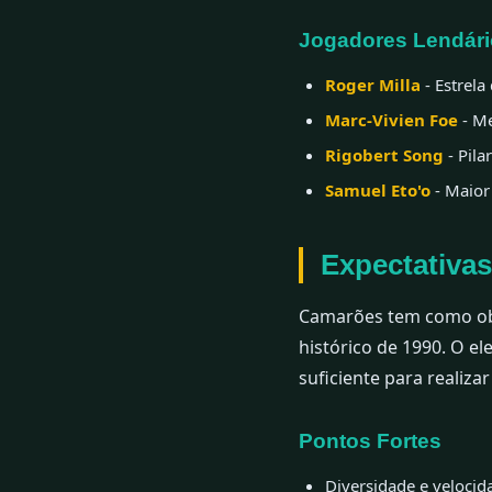
Jogadores Lendár
Roger Milla
- Estrel
Marc-Vivien Foe
- Me
Rigobert Song
- Pila
Samuel Eto'o
- Maior
Expectativa
Camarões tem como obj
histórico de 1990. O e
suficiente para realizar
Pontos Fortes
Diversidade e velocid