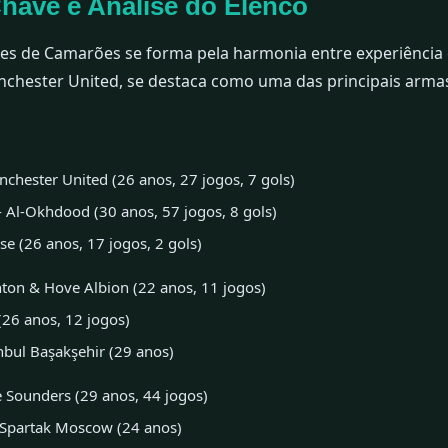
have e Análise do Elenco
es de Camarões se forma pela harmonia entre experiência e
hester United, se destaca como uma das principais armas
chester United (26 anos, 27 jogos, 7 gols)
- Al-Okhdood (30 anos, 57 jogos, 8 gols)
se (26 anos, 17 jogos, 2 gols)
hton & Hove Albion (22 anos, 11 jogos)
26 anos, 12 jogos)
nbul Başakşehir (29 anos)
e Sounders (29 anos, 44 jogos)
 Spartak Moscow (24 anos)