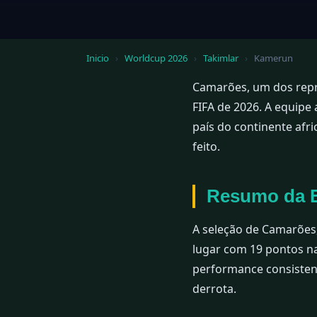
Inicio
›
Worldcup 2026
›
Takimlar
›
Kamerun
Camarões, um dos repre
FIFA de 2026. A equipe
país do continente afr
feito.
Resumo da E
A seleção de Camarões,
lugar com 19 pontos n
performance consistent
derrota.