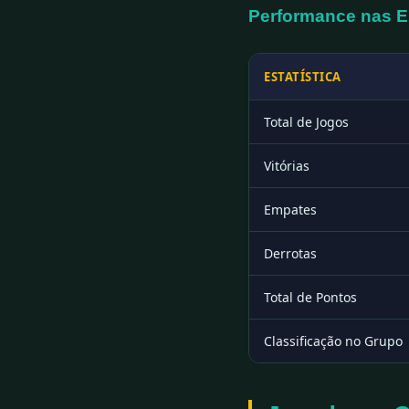
Performance nas El
ESTATÍSTICA
Total de Jogos
Vitórias
Empates
Derrotas
Total de Pontos
Classificação no Grupo