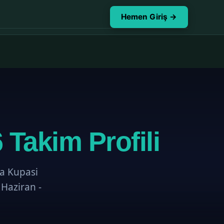
Hemen Giriş →
Takim Profili
a Kupasi
 Haziran -