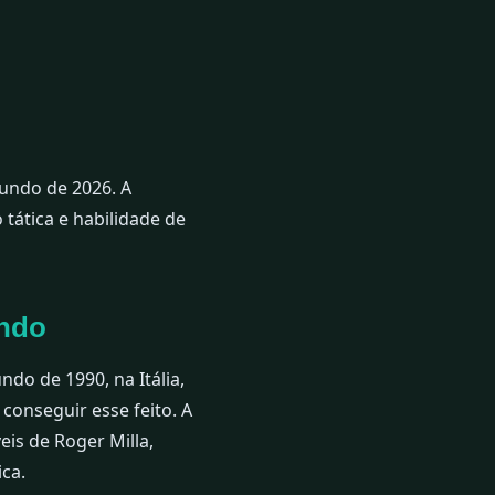
undo de 2026. A
tática e habilidade de
undo
do de 1990, na Itália,
 conseguir esse feito. A
is de Roger Milla,
ca.