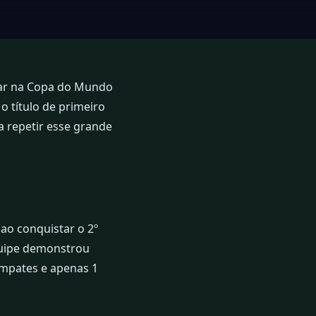
lhar na Copa do Mundo
o título de primeiro
a repetir esse grande
ao conquistar o 2º
quipe demonstrou
empates e apenas 1