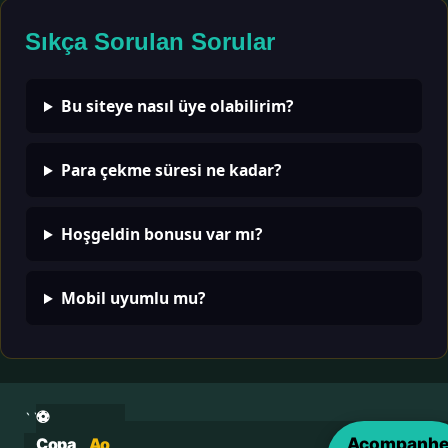
Sıkça Sorulan Sorular
Bu siteye nasıl üye olabilirim?
Para çekme süresi ne kadar?
Hoşgeldin bonusu var mı?
Mobil uyumlu mu?
⚽
```html
Acompanh
Copa
Ao