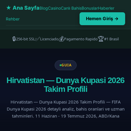
★ Ana Sayfa
Blog
Casino
Canlı Bahis
Bonuslar
Haberler
Hemen Giriş →
Rehber
🔒
✅
💰
🏆
256-bit SSL
Licenciado
Pagamento Rapido
#1 Brasil
GUIA
Hirvatistan — Dunya Kupasi 2026
Takim Profili
Hirvatistan — Dunya Kupasi 2026 Takim Profili — FIFA
Dunya Kupasi 2026 detayli analiz, bahis oranlari ve uzman
tahminleri. 11 Haziran - 19 Temmuz 2026, ABD/Kana