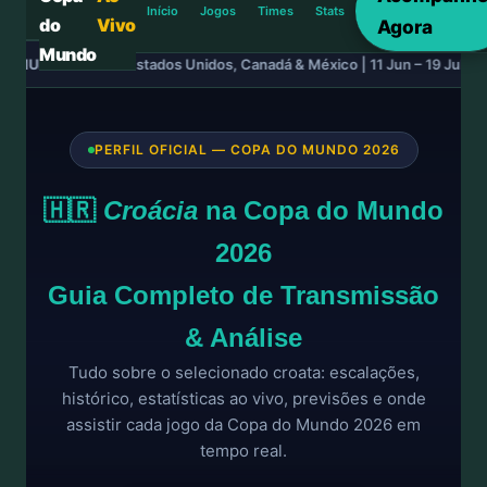
Início
Jogos
Times
Stats
do
Vivo
Agora
Mundo
O MUNDO 2026
— Estados Unidos, Canadá & México | 11 Jun – 19 Jul 20
PERFIL OFICIAL — COPA DO MUNDO 2026
🇭🇷
Croácia
na Copa do Mundo
2026
Guia Completo de Transmissão
& Análise
Tudo sobre o selecionado croata: escalações,
histórico, estatísticas ao vivo, previsões e onde
assistir cada jogo da Copa do Mundo 2026 em
tempo real.