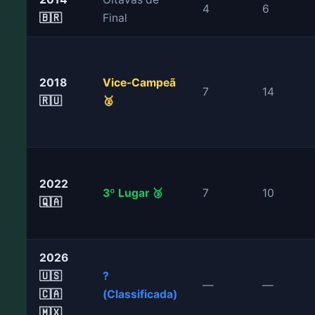
4
6
🇧🇷
Final
2018
Vice-Campeã
7
14
🇷🇺
🥈
2022
3º Lugar 🥉
7
10
🇶🇦
2026
🇺🇸
?
—
—
🇨🇦
(Classificada)
🇲🇽