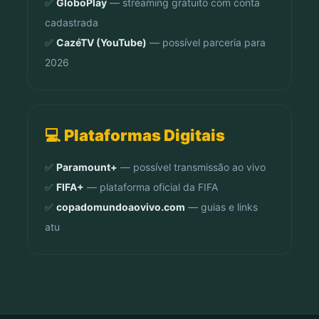
✅
GloboPlay
— streaming gratuito com conta
cadastrada
✅
CazéTV (YouTube)
— possível parceria para
2026
💻 Plataformas Digitais
✅
Paramount+
— possível transmissão ao vivo
✅
FIFA+
— plataforma oficial da FIFA
✅
copadomundoaovivo.com
— guias e links
atu