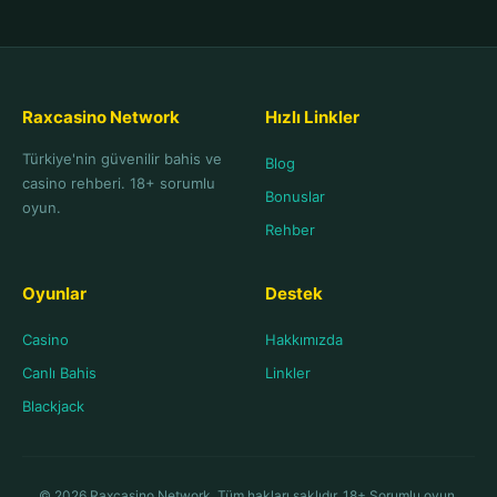
Raxcasino Network
Hızlı Linkler
Türkiye'nin güvenilir bahis ve
Blog
casino rehberi. 18+ sorumlu
Bonuslar
oyun.
Rehber
Oyunlar
Destek
Casino
Hakkımızda
Canlı Bahis
Linkler
Blackjack
© 2026 Raxcasino Network. Tüm hakları saklıdır. 18+ Sorumlu oyun.