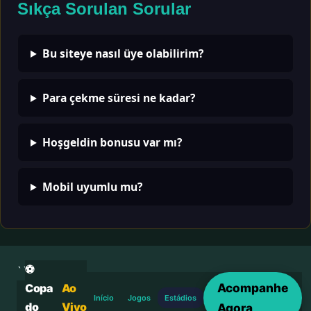
Sıkça Sorulan Sorular
Bu siteye nasıl üye olabilirim?
Para çekme süresi ne kadar?
Hoşgeldin bonusu var mı?
Mobil uyumlu mu?
⚽
```html
Acompanhe
Copa
Ao
Início
Jogos
Estádios
do
Vivo
Agora