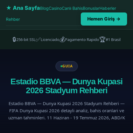
★ Ana Sayfa
Blog
Casino
Canlı Bahis
Bonuslar
Haberler
Hemen Giriş →
Rehber
🔒
✅
💰
🏆
256-bit SSL
Licenciado
Pagamento Rapido
#1 Brasil
GUIA
Estadio BBVA — Dunya Kupasi
2026 Stadyum Rehberi
Estadio BBVA — Dunya Kupasi 2026 Stadyum Rehberi —
FIFA Dunya Kupasi 2026 detayli analiz, bahis oranlari ve
uzman tahminleri. 11 Haziran - 19 Temmuz 2026, ABD/K