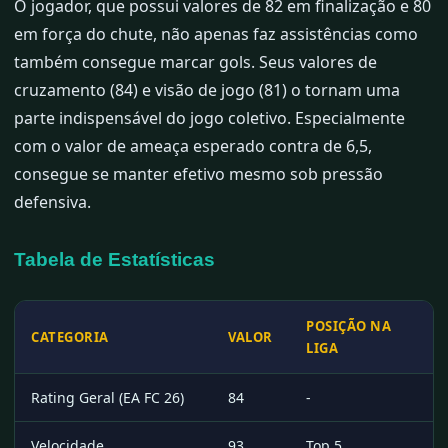
O jogador, que possui valores de 82 em finalização e 80
em força do chute, não apenas faz assistências como
também consegue marcar gols. Seus valores de
cruzamento (84) e visão de jogo (81) o tornam uma
parte indispensável do jogo coletivo. Especialmente
com o valor de ameaça esperado contra de 6,5,
consegue se manter efetivo mesmo sob pressão
defensiva.
Tabela de Estatísticas
POSIÇÃO NA
CATEGORIA
VALOR
LIGA
Rating Geral (EA FC 26)
84
-
Velocidade
93
Top 5