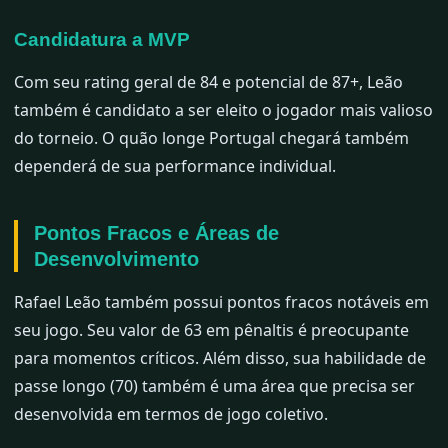
Candidatura a MVP
Com seu rating geral de 84 e potencial de 87+, Leão
também é candidato a ser eleito o jogador mais valioso
do torneio. O quão longe Portugal chegará também
dependerá de sua performance individual.
Pontos Fracos e Áreas de
Desenvolvimento
Rafael Leão também possui pontos fracos notáveis em
seu jogo. Seu valor de 63 em pênaltis é preocupante
para momentos críticos. Além disso, sua habilidade de
passe longo (70) também é uma área que precisa ser
desenvolvida em termos de jogo coletivo.