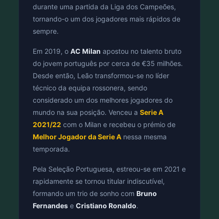
durante uma partida da Liga dos Campeões,
tornando-o um dos jogadores mais rápidos de
sempre.
Em 2019, o
AC Milan
apostou no talento bruto
do jovem português por cerca de €35 milhões.
Desde então, Leão transformou-se no líder
técnico da equipa rossonera, sendo
considerado um dos melhores jogadores do
mundo na sua posição. Venceu a
Serie A
2021/22
com o Milan e recebeu o prémio de
Melhor Jogador da Serie A
nessa mesma
temporada.
Pela Seleção Portuguesa, estreou-se em 2021 e
rapidamente se tornou titular indiscutível,
formando um trio de sonho com
Bruno
Fernandes
e
Cristiano Ronaldo
.