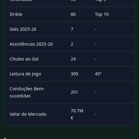
Drible
86
Top 10
Gols 2025-26
7
-
Assistências 2025-26
2
-
Chutes ao Gol
24
-
Leitura de Jogo
309
45º
Conduções Bem-
201
-
sucedidas
70.7M
Valor de Mercado
-
€