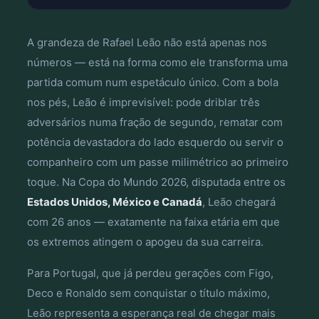
A grandeza de Rafael Leão não está apenas nos
números — está na forma como ele transforma uma
partida comum num espetáculo único. Com a bola
nos pés, Leão é imprevisível: pode driblar três
adversários numa fração de segundo, rematar com
potência devastadora do lado esquerdo ou servir o
companheiro com um passe milimétrico ao primeiro
toque. Na Copa do Mundo 2026, disputada entre os
Estados Unidos, México e Canadá
, Leão chegará
com 26 anos — exatamente na faixa etária em que
os extremos atingem o apogeu da sua carreira.
Para Portugal, que já perdeu gerações com Figo,
Deco e Ronaldo sem conquistar o título máximo,
Leão representa a esperança real de chegar mais