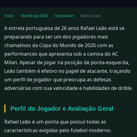
Inicio
›
Worldcup 2026
›
Oyuncular
›
Rafael Leao
A estrela portuguesa de 26 anos Rafael Leão está se
preparando para ser um dos jogadores mais
chamativos da Copa do Mundo de 2026 com as
performances que apresenta sob a camisa do AC
Milan. Apesar de jogar na posição de ponta-esquerda,
Leão também é efetivo no papel de atacante, traçando
um perfil de jogador que preocupa as defesas
adversárias com sua velocidade e habilidades de drible.
Perfil do Jogador e Avaliação Geral
Rafael Leão é um ponta que possui todas as
características exigidas pelo futebol moderno.