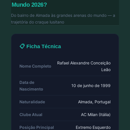
Mundo 2026?
Do bairro de Almada às grandes arenas do mundo — a
trajetória do craque lusitano
📋 Ficha Técnica
Rafael Alexandre Conceição
Nome Completo
Leão
Data de
10 de junho de 1999
Nascimento
Naturalidade
Almada, Portugal
Clube Atual
AC Milan (Itália)
Posição Principal
Extremo Esquerdo