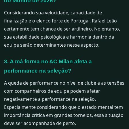
do Mundo de 2026?
Considerando sua velocidade, capacidade de
finalização e o elenco forte de Portugal, Rafael Leão
certamente tem chance de ser artilheiro. No entanto,
sua estabilidade psicológica e harmonia dentro da
equipe serão determinantes nesse aspecto.
3. A má forma no AC Milan afeta a
performance na seleção?
A queda de performance no nível de clube e as tensões
com companheiros de equipe podem afetar
negativamente a performance na seleção.
Especialmente considerando que o estado mental tem
importância crítica em grandes torneios, essa situação
deve ser acompanhada de perto.