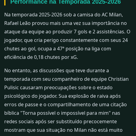
Performance na Temporada 2025-2026
Na temporada 2025-2026 sob a camisa do AC Milan,
Rafael Leão provou mais uma vez sua importância no
ataque da equipe ao produzir 7 gols e 2 assistências. O
jogador, que cria perigo constantemente com seus 24
chutes ao gol, ocupa a 47ª posição na liga com
eficiência de 0,18 chutes por xG.
No entanto, as discussões que teve durante a
temporada com seu companheiro de equipe Christian
Pulisic causaram preocupações sobre o estado
psicológico do jogador. Sua explosão de raiva após
erros de passe e o compartilhamento de uma citação
bíblica "Torna possível o impossível para mim" nas
redes sociais após ser substituído precocemente
mostram que sua situação no Milan não está muito