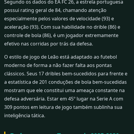
Segundo os dados do EA FC 26, a estrela portuguesa
possui rating geral de 84, chamando atenção
especialmente pelos valores de velocidade (93) e
aceleração (93). Com sua habilidade no drible (86) e
controle de bola (86), é um jogador extremamente
efetivo nas corridas por trás da defesa.
O estilo de jogo de Leão está adaptado ao futebol
moderno de forma a não fazer falta aos pontas
clássicos. Seus 17 dribles bem-sucedidos para frente e
a estatística de 201 conduções de bola bem-sucedidas
mostram que ele constitui uma ameaça constante na
defesa adversária. Estar em 45º lugar na Serie A com
309 pontos em leitura de jogo também sublinha sua
inteligência tática.