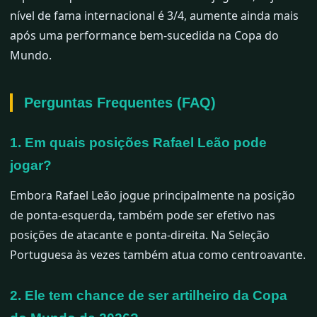
nível de fama internacional é 3/4, aumente ainda mais
após uma performance bem-sucedida na Copa do
Mundo.
Perguntas Frequentes (FAQ)
1. Em quais posições Rafael Leão pode
jogar?
Embora Rafael Leão jogue principalmente na posição
de ponta-esquerda, também pode ser efetivo nas
posições de atacante e ponta-direita. Na Seleção
Portuguesa às vezes também atua como centroavante.
2. Ele tem chance de ser artilheiro da Copa