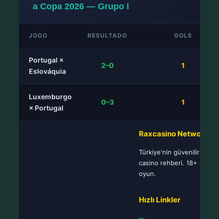
a Copa 2026 — Grupo I
JOGO
RESULTADO
GOLS
Portugal ×
2–0
1
Eslováquia
Luxemburgo
0–3
1
× Portugal
Raxcasino Network
Türkiye'nin güvenilir bahis
casino rehberi. 18+ sorum
oyun.
Hızlı Linkler