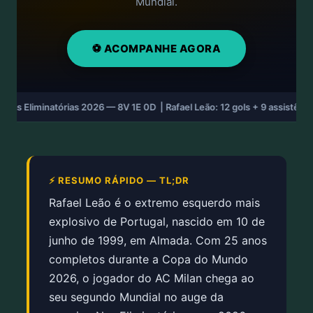
Mundial.
⚽ ACOMPANHE AGORA
l nas Eliminatórias 2026 — 8V 1E 0D |
Rafael Leão: 12 gols + 9 assistênc
⚡ RESUMO RÁPIDO — TL;DR
Rafael Leão é o extremo esquerdo mais
explosivo de Portugal, nascido em 10 de
junho de 1999, em Almada. Com 25 anos
completos durante a Copa do Mundo
2026, o jogador do AC Milan chega ao
seu segundo Mundial no auge da