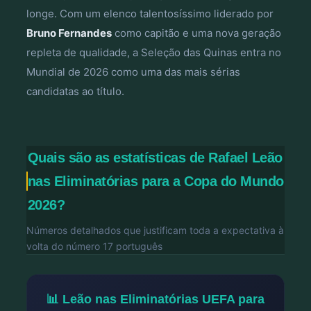
longe. Com um elenco talentosíssimo liderado por
Bruno Fernandes
como capitão e uma nova geração
repleta de qualidade, a Seleção das Quinas entra no
Mundial de 2026 como uma das mais sérias
candidatas ao título.
Quais são as estatísticas de Rafael Leão
nas Eliminatórias para a Copa do Mundo
2026?
Números detalhados que justificam toda a expectativa à
volta do número 17 português
📊 Leão nas Eliminatórias UEFA para