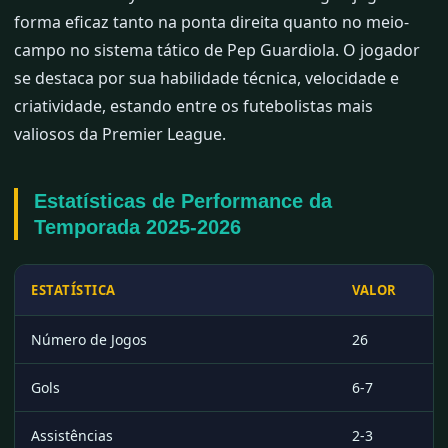
forma eficaz tanto na ponta direita quanto no meio-
campo no sistema tático de Pep Guardiola. O jogador
se destaca por sua habilidade técnica, velocidade e
criatividade, estando entre os futebolistas mais
valiosos da Premier League.
Estatísticas de Performance da
Temporada 2025-2026
ESTATÍSTICA
VALOR
Número de Jogos
26
Gols
6-7
Assistências
2-3