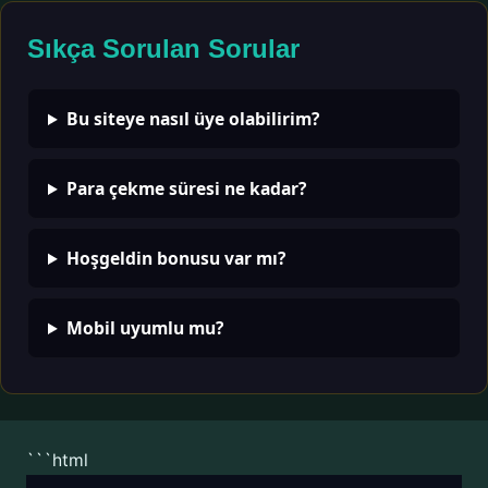
Sıkça Sorulan Sorular
Bu siteye nasıl üye olabilirim?
Para çekme süresi ne kadar?
Hoşgeldin bonusu var mı?
Mobil uyumlu mu?
```html