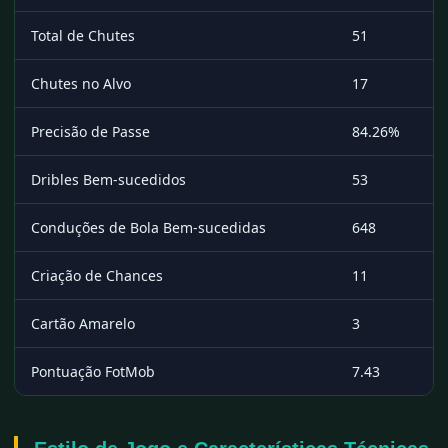
Total de Chutes
51
Chutes no Alvo
17
Precisão de Passe
84.26%
Dribles Bem-sucedidos
53
Conduções de Bola Bem-sucedidas
648
Criação de Chances
11
Cartão Amarelo
3
Pontuação FotMob
7.43