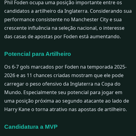
Phil Foden ocupa uma posição importante entre os
candidatos a artilheiro da Inglaterra. Considerando sua
performance consistente no Manchester City e sua
crescente influência na seleção nacional, o interesse
das casas de apostas por Foden está aumentando.
Potencial para Artilheiro
Os 6-7 gols marcados por Foden na temporada 2025-
2026 e as 11 chances criadas mostram que ele pode
carregar o peso ofensivo da Inglaterra na Copa do
Mundo. Especialmente seu potencial para jogar em
uma posição próxima ao segundo atacante ao lado de
Harry Kane o torna atrativo nas apostas de artilheiro.
Candidatura a MVP