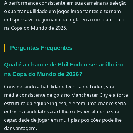
A performance consistente em sua carreira na seleção
e sua tranquilidade em jogos importantes o tornam
indispensável na jornada da Inglaterra rumo ao título
na Copa do Mundo de 2026.
Perguntas Frequentes
Qual é a chance de Phil Foden ser artilheiro
na Copa do Mundo de 2026?
Considerando a habilidade técnica de Foden, sua
média consistente de gols no Manchester City e a forte
estrutura da equipe inglesa, ele tem uma chance séria
entre os candidatos a artilheiro. Especialmente sua
capacidade de jogar em múltiplas posições pode lhe
dar vantagem.