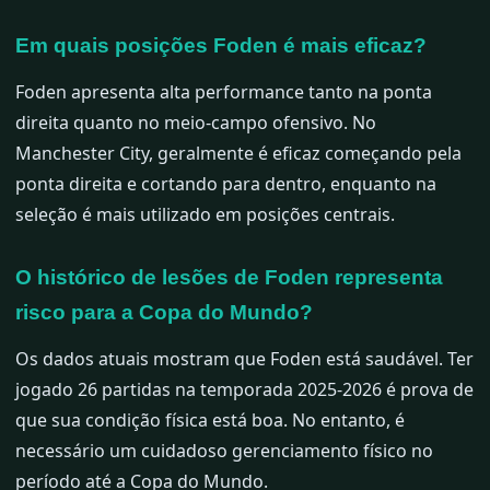
Em quais posições Foden é mais eficaz?
Foden apresenta alta performance tanto na ponta
direita quanto no meio-campo ofensivo. No
Manchester City, geralmente é eficaz começando pela
ponta direita e cortando para dentro, enquanto na
seleção é mais utilizado em posições centrais.
O histórico de lesões de Foden representa
risco para a Copa do Mundo?
Os dados atuais mostram que Foden está saudável. Ter
jogado 26 partidas na temporada 2025-2026 é prova de
que sua condição física está boa. No entanto, é
necessário um cuidadoso gerenciamento físico no
período até a Copa do Mundo.