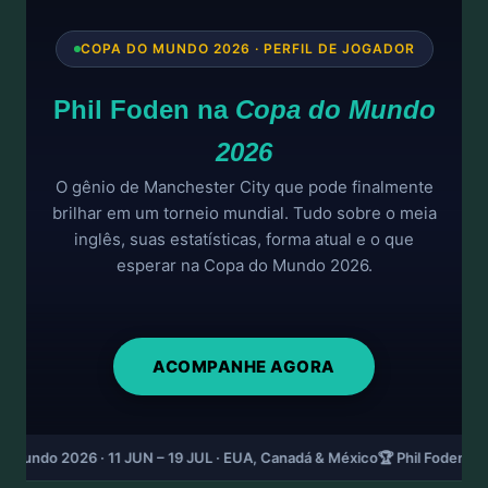
COPA DO MUNDO 2026 · PERFIL DE JOGADOR
Phil Foden na
Copa do Mundo
2026
O gênio de Manchester City que pode finalmente
brilhar em um torneio mundial. Tudo sobre o meia
inglês, suas estatísticas, forma atual e o que
esperar na Copa do Mundo 2026.
ACOMPANHE AGORA
 Mundo 2026 · 11 JUN – 19 JUL · EUA, Canadá & México
🏆 Phil Foden · 