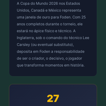
A Copa do Mundo 2026 nos Estados
Unidos, Canadá e México representa
uma janela de ouro para Foden. Com 25
anos completos durante o torneio, ele
estará no ápice físico e técnico. A
Inglaterra, sob o comando do técnico Lee
Carsley (ou eventual substituto),
deposita em Foden a responsabilidade
de ser o criador, o decisivo, o jogador
que transforma momentos em história.
27