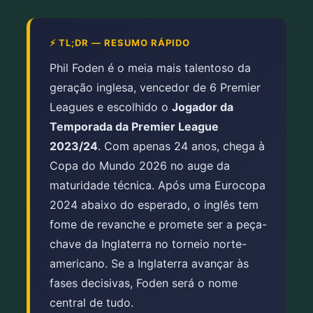
⚡ TL;DR — RESUMO RÁPIDO
Phil Foden é o meia mais talentoso da
geração inglesa, vencedor de 6 Premier
Leagues e escolhido o
Jogador da
Temporada da Premier League
2023/24
. Com apenas 24 anos, chega à
Copa do Mundo 2026 no auge da
maturidade técnica. Após uma Eurocopa
2024 abaixo do esperado, o inglês tem
fome de revanche e promete ser a peça-
chave da Inglaterra no torneio norte-
americano. Se a Inglaterra avançar às
fases decisivas, Foden será o nome
central de tudo.