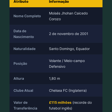
Atributo
Informação
Moisés Jhohan Caicedo
Nome Completo
Corozo
Data de
2 de novembro de 2001
Nascimento
Naturalidade
Santo Domingo, Equador
Volante / Meio-campo
Posição
Defensivo
Altura
1,80 m
Clube Atual
Chelsea FC (Inglaterra)
Valor de
£115 milhões
(recorde do
Transferência
futebol inglês)