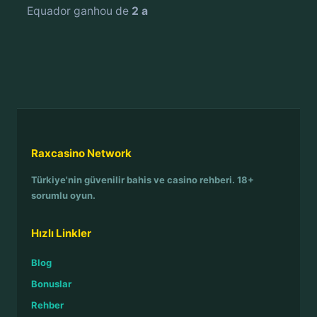
Equador ganhou de
2 a
Raxcasino Network
Türkiye'nin güvenilir bahis ve casino rehberi. 18+
sorumlu oyun.
Hızlı Linkler
Blog
Bonuslar
Rehber