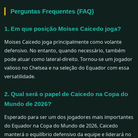
Perguntas Frequentes (FAQ)
1. Em que posição Moises Caicedo joga?
Moises Caicedo joga principalmente como volante
defensivo. No entanto, quando necessário, também
pode atuar como lateral-direito. Tornou-se um jogador
valioso no Chelsea e na seleção do Equador com essa
versatilidade.
2. Qual será o papel de Caicedo na Copa do
Mundo de 2026?
Esperado para ser um dos jogadores mais importantes
do Equador na Copa do Mundo de 2026, Caicedo
manterá o equilíbrio defensivo da equipe e liderará no