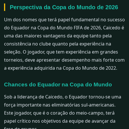
Perspectiva da Copa do Mundo de 2026
Um dos nomes que terá papel fundamental no sucesso
do Equador na Copa do Mundo FIFA de 2026, Caicedo é
uma das maiores vantagens da equipe tanto pela
consistência no clube quanto pela experiência na
seleção. O jogador, que tem experiência em grandes
torneios, deve apresentar desempenho mais forte com
a experiência adquirida na Copa do Mundo de 2022.
Chances do Equador na Copa do Mundo
Sob a liderança de Caicedo, o Equador tornou-se uma
força importante nas eliminatórias sul-americanas.
Este jogador, que é o coração do meio-campo, terá
papel crítico nos objetivos da equipe de avançar da