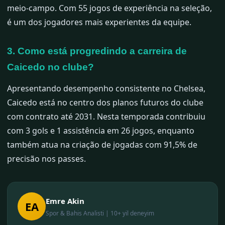
meio-campo. Com 55 jogos de experiência na seleção,
é um dos jogadores mais experientes da equipe.
3. Como está progredindo a carreira de
Caicedo no clube?
Apresentando desempenho consistente no Chelsea,
Caicedo está no centro dos planos futuros do clube
com contrato até 2031. Nesta temporada contribuiu
com 3 gols e 1 assistência em 26 jogos, enquanto
também atua na criação de jogadas com 91,5% de
precisão nos passes.
Emre Akin
EA
Spor & Bahis Analisti | 10+ yil deneyim