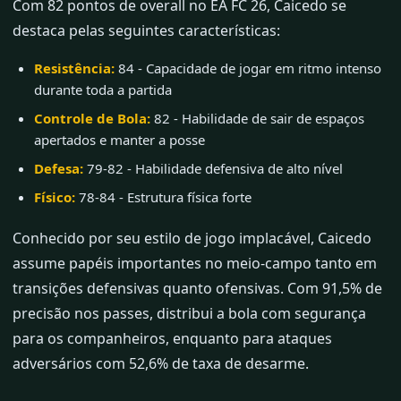
Com 82 pontos de overall no EA FC 26, Caicedo se
destaca pelas seguintes características:
Resistência:
84 - Capacidade de jogar em ritmo intenso
durante toda a partida
Controle de Bola:
82 - Habilidade de sair de espaços
apertados e manter a posse
Defesa:
79-82 - Habilidade defensiva de alto nível
Físico:
78-84 - Estrutura física forte
Conhecido por seu estilo de jogo implacável, Caicedo
assume papéis importantes no meio-campo tanto em
transições defensivas quanto ofensivas. Com 91,5% de
precisão nos passes, distribui a bola com segurança
para os companheiros, enquanto para ataques
adversários com 52,6% de taxa de desarme.