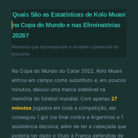
Quais São as Estatísticas de Kolo Muani
na Copa do Mundo e nas Eliminatórias
2026?
Números que impressionam e revelam o potencial do
atacante
Na Copa do Mundo do Catar 2022, Kolo Muani
entrou em campo como substituto e, em poucos
minutos, deixou uma marca indelével na
memória do futebol mundial. Com apenas
27
minutos
jogados em toda a competição, ele
conseguiu 1 gol (na final contra a Argentina) e 1
assistência decisiva, além de ter a cabeçada que
poderia ter dado o título à França defendida de