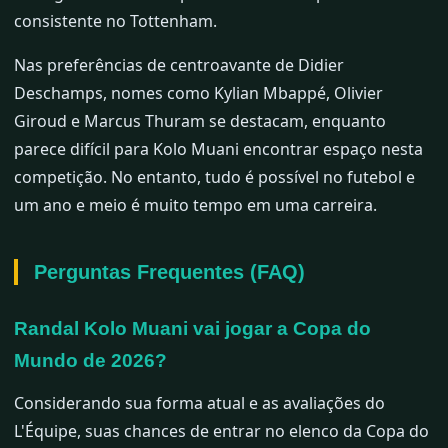
consistente no Tottenham.
Nas preferências de centroavante de Didier
Deschamps, nomes como Kylian Mbappé, Olivier
Giroud e Marcus Thuram se destacam, enquanto
parece difícil para Kolo Muani encontrar espaço nesta
competição. No entanto, tudo é possível no futebol e
um ano e meio é muito tempo em uma carreira.
Perguntas Frequentes (FAQ)
Randal Kolo Muani vai jogar a Copa do
Mundo de 2026?
Considerando sua forma atual e as avaliações do
L'Équipe, suas chances de entrar no elenco da Copa do