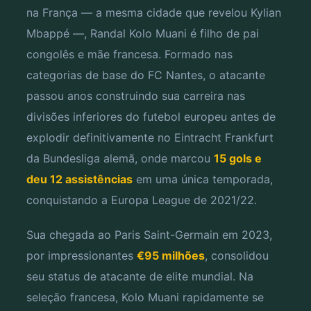
na França — a mesma cidade que revelou Kylian
Mbappé —, Randal Kolo Muani é filho de pai
congolês e mãe francesa. Formado nas
categorias de base do FC Nantes, o atacante
passou anos construindo sua carreira nas
divisões inferiores do futebol europeu antes de
explodir definitivamente no Eintracht Frankfurt
da Bundesliga alemã, onde marcou
15 gols e
deu 12 assistências
em uma única temporada,
conquistando a Europa League de 2021/22.
Sua chegada ao Paris Saint-Germain em 2023,
por impressionantes
€95 milhões
, consolidou
seu status de atacante de elite mundial. Na
seleção francesa, Kolo Muani rapidamente se