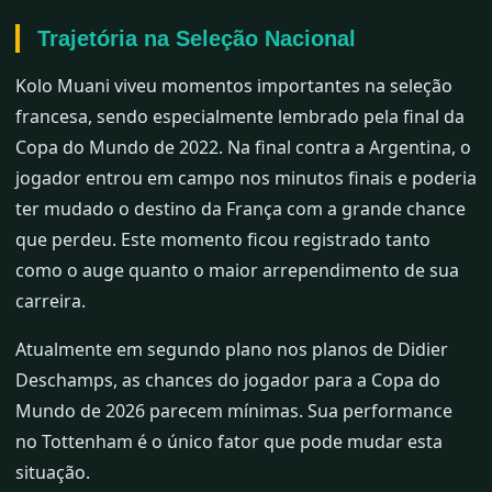
Trajetória na Seleção Nacional
Kolo Muani viveu momentos importantes na seleção
francesa, sendo especialmente lembrado pela final da
Copa do Mundo de 2022. Na final contra a Argentina, o
jogador entrou em campo nos minutos finais e poderia
ter mudado o destino da França com a grande chance
que perdeu. Este momento ficou registrado tanto
como o auge quanto o maior arrependimento de sua
carreira.
Atualmente em segundo plano nos planos de Didier
Deschamps, as chances do jogador para a Copa do
Mundo de 2026 parecem mínimas. Sua performance
no Tottenham é o único fator que pode mudar esta
situação.