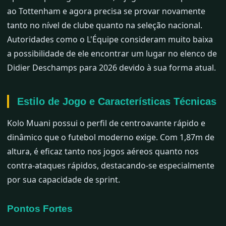
ao Tottenham e agora precisa se provar novamente
tanto no nível de clube quanto na seleção nacional.
Autoridades como o L'Équipe consideram muito baixa
a possibilidade de ele encontrar um lugar no elenco de
Didier Deschamps para 2026 devido à sua forma atual.
Estilo de Jogo e Características Técnicas
Kolo Muani possui o perfil de centroavante rápido e
dinâmico que o futebol moderno exige. Com 1,87m de
altura, é eficaz tanto nos jogos aéreos quanto nos
contra-ataques rápidos, destacando-se especialmente
por sua capacidade de sprint.
Pontos Fortes