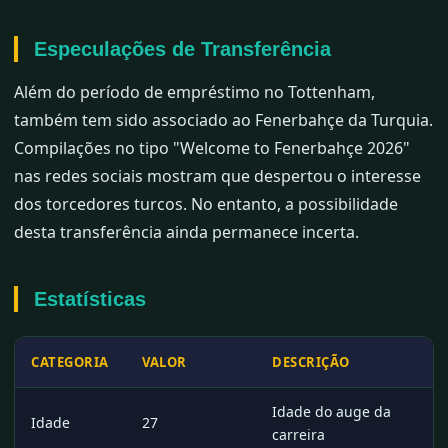
Especulações de Transferência
Além do período de empréstimo no Tottenham,
também tem sido associado ao Fenerbahçe da Turquia.
Compilações no tipo "Welcome to Fenerbahçe 2026"
nas redes sociais mostram que despertou o interesse
dos torcedores turcos. No entanto, a possibilidade
desta transferência ainda permanece incerta.
Estatísticas
CATEGORIA
VALOR
DESCRIÇÃO
Idade do auge da
Idade
27
carreira