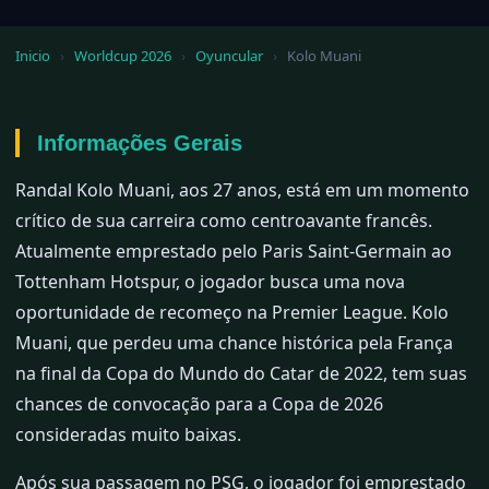
Inicio
›
Worldcup 2026
›
Oyuncular
›
Kolo Muani
Informações Gerais
Randal Kolo Muani, aos 27 anos, está em um momento
crítico de sua carreira como centroavante francês.
Atualmente emprestado pelo Paris Saint-Germain ao
Tottenham Hotspur, o jogador busca uma nova
oportunidade de recomeço na Premier League. Kolo
Muani, que perdeu uma chance histórica pela França
na final da Copa do Mundo do Catar de 2022, tem suas
chances de convocação para a Copa de 2026
consideradas muito baixas.
Após sua passagem no PSG, o jogador foi emprestado