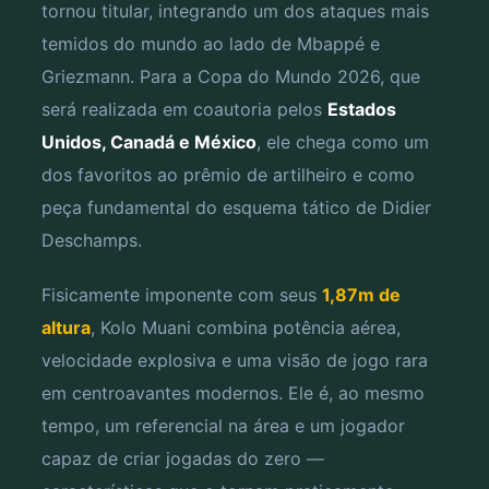
tornou titular, integrando um dos ataques mais
temidos do mundo ao lado de Mbappé e
Griezmann. Para a Copa do Mundo 2026, que
será realizada em coautoria pelos
Estados
Unidos, Canadá e México
, ele chega como um
dos favoritos ao prêmio de artilheiro e como
peça fundamental do esquema tático de Didier
Deschamps.
Fisicamente imponente com seus
1,87m de
altura
, Kolo Muani combina potência aérea,
velocidade explosiva e uma visão de jogo rara
em centroavantes modernos. Ele é, ao mesmo
tempo, um referencial na área e um jogador
capaz de criar jogadas do zero —