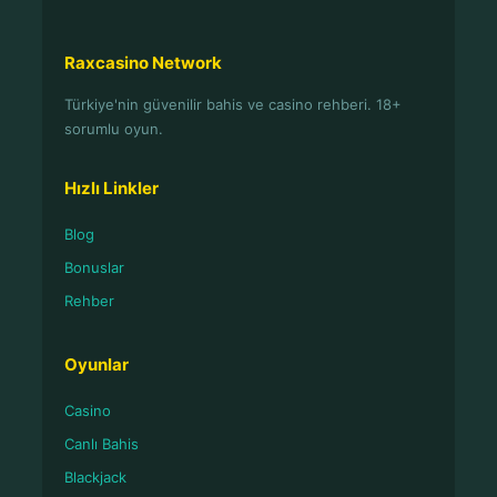
Raxcasino Network
Türkiye'nin güvenilir bahis ve casino rehberi. 18+
sorumlu oyun.
Hızlı Linkler
Blog
Bonuslar
Rehber
Oyunlar
Casino
Canlı Bahis
Blackjack