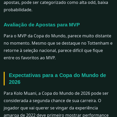
apostas, pode ser categorizado como alta odd, baixa
probabilidade.
Avaliação de Apostas para MVP
Para o MVP da Copa do Mundo, parece muito distante
no momento. Mesmo que se destaque no Tottenham e
retorne à seleção nacional, parece difícil que fique
entre os favoritos ao MVP.
Expectativas para a Copa do Mundo de
2026
Para Kolo Muani, a Copa do Mundo de 2026 pode ser
considerada a segunda chance de sua carreira. O
jogador que vai querer se vingar da experiência
amarga de 2022 deve primeiro mostrar performance