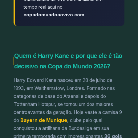
tempo real aqui no
copadomundoaovivo.com
.
Quem é Harry Kane e por que ele é tão
decisivo na Copa do Mundo 2026?
Harry Edward Kane nasceu em 28 de julho de
1993, em Walthamstow, Londres. Formado nas
categorias de base do Arsenal e depois do
Tottenham Hotspur, se tornou um dos maiores
centroavantes da geração. Hoje veste a camisa 9
do
Bayern de Munique
, clube pelo qual
conquistou a artilharia da Bundesliga em sua
primeira temporada com impressionantes
36 gols