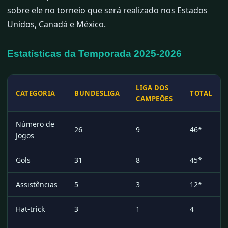
sobre ele no torneio que será realizado nos Estados
Unidos, Canadá e México.
Estatísticas da Temporada 2025-2026
LIGA DOS
CATEGORIA
BUNDESLIGA
TOTAL
CAMPEÕES
Número de
26
9
46*
Jogos
Gols
31
8
45*
Assistências
5
3
12*
Hat-trick
3
1
4