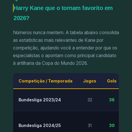
Harry Kane que o tornam favorito em
2026?
Números nunca mentem. A tabela abaixo consolida
as estatísticas mais relevantes de Kane por
competição, ajudando você a entender por que os
especialistas o apontam como principal candidato
à artilharia da Copa do Mundo 2026.
Competição / Temporada
Jogos
Gols
A
Bundesliga 2023/24
32
36
Bundesliga 2024/25
31
30