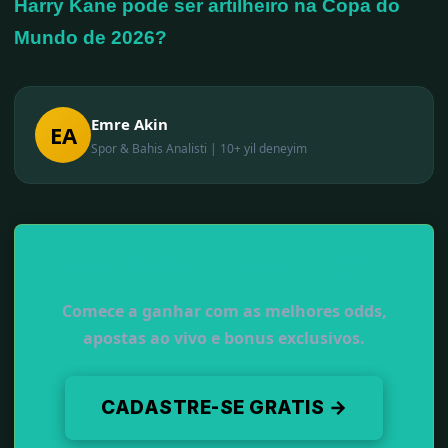
Harry Kane pode ser artilheiro na Copa do
Mundo de 2026?
Emre Akin
EA
Spor & Bahis Analisti | 10+ yil deneyim
Comece a Apostar Agora
Comece a ganhar com as melhores odds,
apostas ao vivo e bonus exclusivos.
CADASTRE-SE GRATIS →