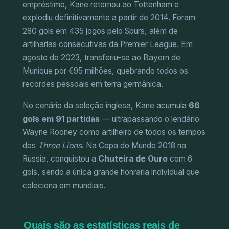
empréstimo, Kane retornou ao Tottenham e
explodiu definitivamente a partir de 2014. Foram
280 gols em 435 jogos pelo Spurs, além de
artilharias consecutivas da Premier League. Em
agosto de 2023, transferiu-se ao Bayern de
Munique por €95 milhões, quebrando todos os
recordes pessoais em terra germânica.
No cenário da seleção inglesa, Kane acumula
66
gols em 91 partidas
— ultrapassando o lendário
Wayne Rooney como artilheiro de todos os tempos
dos
Three Lions
. Na Copa do Mundo 2018 na
Rússia, conquistou a
Chuteira de Ouro
com 6
gols, sendo a única grande honraria individual que
coleciona em mundiais.
Quais são as estatísticas reais de