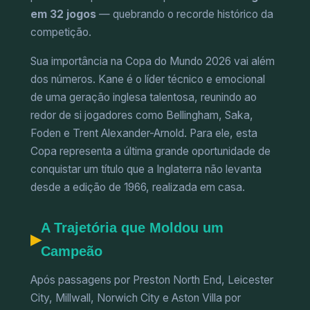
em 32 jogos
— quebrando o recorde histórico da
competição.
Sua importância na Copa do Mundo 2026 vai além
dos números. Kane é o líder técnico e emocional
de uma geração inglesa talentosa, reunindo ao
redor de si jogadores como Bellingham, Saka,
Foden e Trent Alexander-Arnold. Para ele, esta
Copa representa a última grande oportunidade de
conquistar um título que a Inglaterra não levanta
desde a edição de 1966, realizada em casa.
A Trajetória que Moldou um
▶
Campeão
Após passagens por Preston North End, Leicester
City, Millwall, Norwich City e Aston Villa por