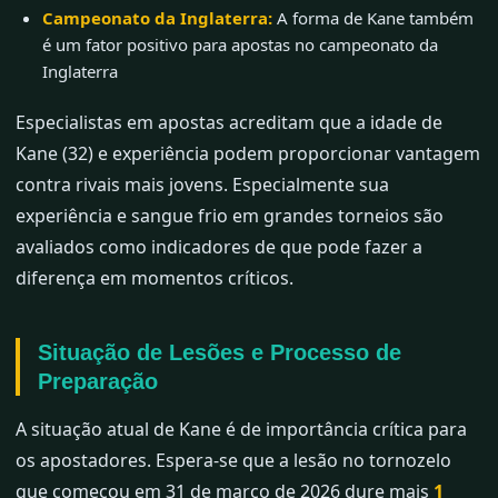
Campeonato da Inglaterra:
A forma de Kane também
é um fator positivo para apostas no campeonato da
Inglaterra
Especialistas em apostas acreditam que a idade de
Kane (32) e experiência podem proporcionar vantagem
contra rivais mais jovens. Especialmente sua
experiência e sangue frio em grandes torneios são
avaliados como indicadores de que pode fazer a
diferença em momentos críticos.
Situação de Lesões e Processo de
Preparação
A situação atual de Kane é de importância crítica para
os apostadores. Espera-se que a lesão no tornozelo
que começou em 31 de março de 2026 dure mais
1