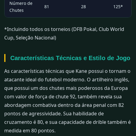
Número de
81
28
125*
Chutes
*Incluindo todos os torneios (DFB Pokal, Club World
Cup, Seleção Nacional)
Características Técnicas e Estilo de Jogo
As características técnicas que Kane possui o tornam o
atacante ideal do futebol moderno. O artilheiro inglês,
que possui um dos chutes mais poderosos da Europa
com valor de força de chute 92, também revela sua
abordagem combativa dentro da área penal com 82
pontos de agressividade. Sua habilidade de
cruzamento é 80, e sua capacidade de drible também é
medida em 80 pontos.