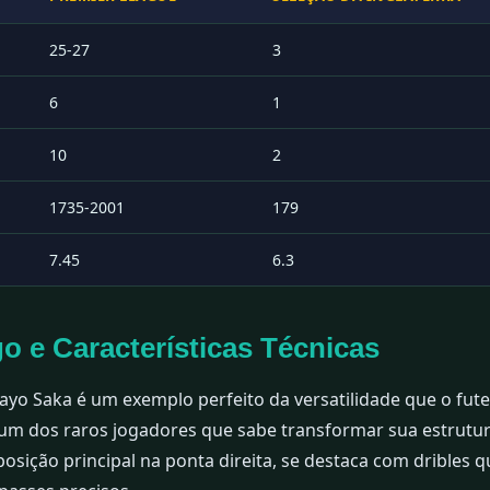
25-27
3
6
1
10
2
1735-2001
179
7.45
6.3
go e Características Técnicas
kayo Saka é um exemplo perfeito da versatilidade que o fu
é um dos raros jogadores que sabe transformar sua estrut
sição principal na ponta direita, se destaca com dribles q