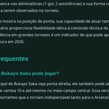
ance nas eliminatórias (1 gol, 2 assistências) e sua forma 
a serem observados no torneio.
ue mostra na posição de ponta, sua capacidade de atuar t
rio proporciona flexibilidade tática à comissão técnica da
riência em grandes torneios é um indicador de que pode a
ura em 2026.
requentes
 Bukayo Saka pode jogar?
ipal de Bukayo Saka seja ponta direita, ele também pode a
e camisa 10 e até mesmo no meio-campo central. Essa vers
mportantes que o tornam indispensável tanto para o Arsenal