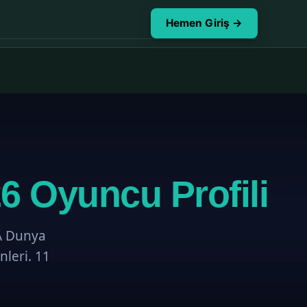
Hemen Giriş →
 Oyuncu Profili
A Dunya
nleri. 11