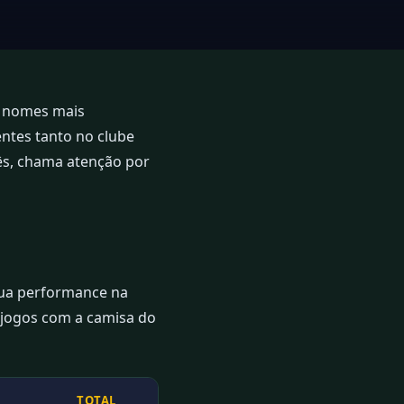
s nomes mais
ntes tanto no clube
lês, chama atenção por
sua performance na
 jogos com a camisa do
TOTAL