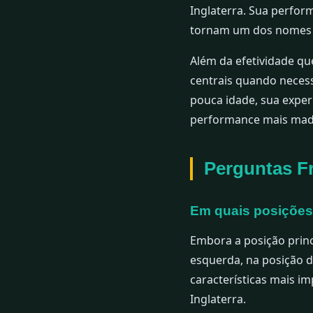
Inglaterra. Sua perform
tornam um dos nomes 
Além da efetividade q
centrais quando necessá
pouca idade, sua expe
performance mais mad
Perguntas F
Em quais posições
Embora a posição princ
esquerda, na posição d
características mais i
Inglaterra.