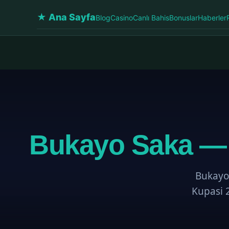
★ Ana Sayfa
Blog
Casino
Canlı Bahis
Bonuslar
Haberler
Bukayo Saka — 
Bukayo
Kupasi 2