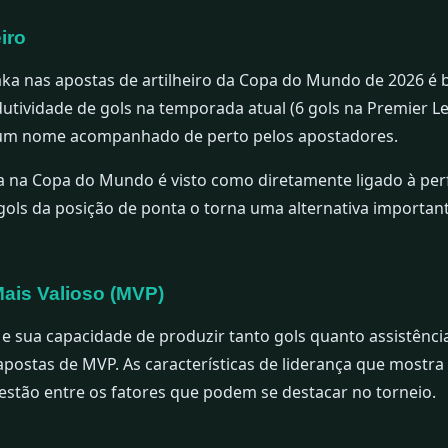
iro
ka nas apostas de artilheiro da Copa do Mundo de 2026 é b
tividade de gols na temporada atual (6 gols na Premier Le
é um nome acompanhado de perto pelos apostadores.
ra na Copa do Mundo é visto como diretamente ligado à pe
ols da posição de ponta o torna uma alternativa importan
ais Valioso (MVP)
a e sua capacidade de produzir tanto gols quanto assistênc
postas de MVP. As características de liderança que mostra 
stão entre os fatores que podem se destacar no torneio.