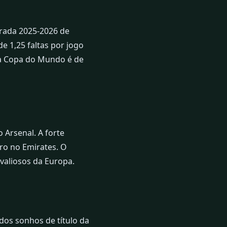
orada 2025-2026 de
 1,25 faltas por jogo
 a Copa do Mundo é de
Arsenal. A forte
tro no Emirates. O
valiosos da Europa.
dos sonhos de título da