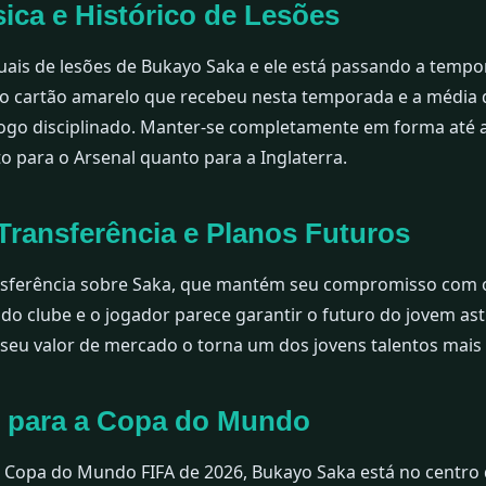
ica e Histórico de Lesões
uais de lesões de Bukayo Saka e ele está passando a temp
o cartão amarelo que recebeu nesta temporada e a média de
 jogo disciplinado. Manter-se completamente em forma até
to para o Arsenal quanto para a Inglaterra.
Transferência e Planos Futuros
nsferência sobre Saka, que mantém seu compromisso com o 
 do clube e o jogador parece garantir o futuro do jovem as
eu valor de mercado o torna um dos jovens talentos mais 
s para a Copa do Mundo
 Copa do Mundo FIFA de 2026, Bukayo Saka está no centro 