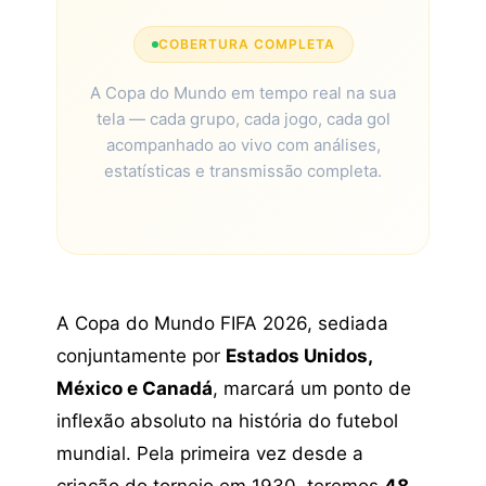
COBERTURA COMPLETA
A Copa do Mundo em tempo real na sua
tela — cada grupo, cada jogo, cada gol
acompanhado ao vivo com análises,
estatísticas e transmissão completa.
A Copa do Mundo FIFA 2026, sediada
conjuntamente por
Estados Unidos,
México e Canadá
, marcará um ponto de
inflexão absoluto na história do futebol
mundial. Pela primeira vez desde a