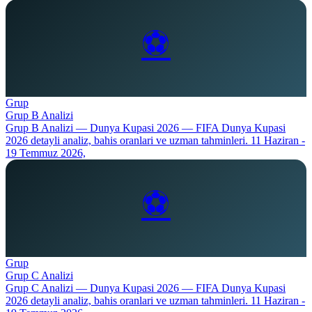
⚽
Grup
Grup B Analizi
Grup B Analizi — Dunya Kupasi 2026 — FIFA Dunya Kupasi
2026 detayli analiz, bahis oranlari ve uzman tahminleri. 11 Haziran -
19 Temmuz 2026,
⚽
Grup
Grup C Analizi
Grup C Analizi — Dunya Kupasi 2026 — FIFA Dunya Kupasi
2026 detayli analiz, bahis oranlari ve uzman tahminleri. 11 Haziran -