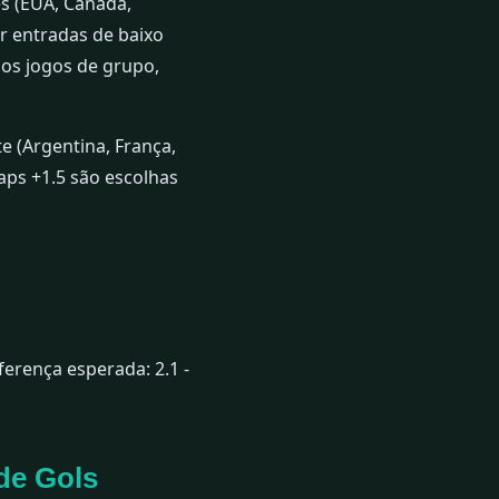
 (EUA, Canadá,
r entradas de baixo
dos jogos de grupo,
e (Argentina, França,
aps +1.5 são escolhas
ferença esperada: 2.1 -
de Gols