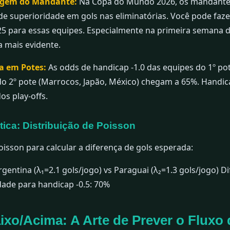
tagem do Mandante:
Na Copa do Mundo 2026, os mandantes
 superioridade em gols nas eliminatórias. Você pode faze
25 para essas equipes. Especialmente na primeira semana 
 mais evidente.
a em Potes:
As odds de handicap -1.0 das equipes do 1º pot
 do 2º pote (Marrocos, Japão, México) chegam a 65%. Handic
os play-offs.
ica: Distribuição de Poisson
oisson para calcular a diferença de gols esperada:
gentina (λ₁=2.1 gols/jogo) vs Paraguai (λ₂=1.3 gols/jogo) Di
idade para handicap -0.5: 70%
xo/Acima: A Arte de Prever o Fluxo 