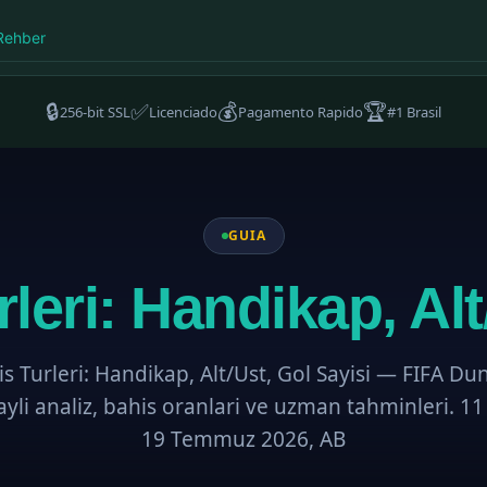
Rehber
🔒
✅
💰
🏆
256-bit SSL
Licenciado
Pagamento Rapido
#1 Brasil
GUIA
rleri: Handikap, Alt
is Turleri: Handikap, Alt/Ust, Gol Sayisi — FIFA D
yli analiz, bahis oranlari ve uzman tahminleri. 11
19 Temmuz 2026, AB