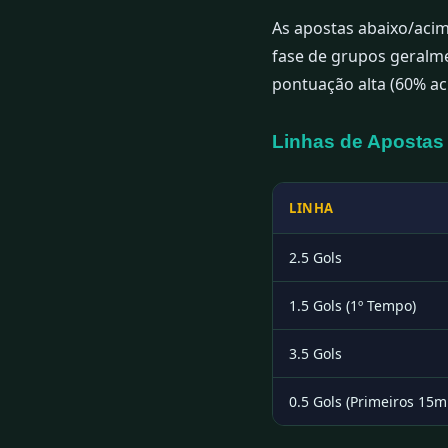
As apostas abaixo/acim
fase de grupos geralme
pontuação alta (60% ac
Linhas de Aposta
LINHA
2.5 Gols
1.5 Gols (1º Tempo)
3.5 Gols
0.5 Gols (Primeiros 15m