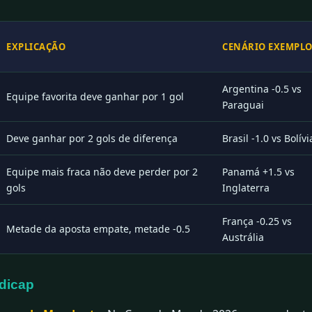
EXPLICAÇÃO
CENÁRIO EXEMPL
Argentina -0.5 vs
Equipe favorita deve ganhar por 1 gol
Paraguai
Deve ganhar por 2 gols de diferença
Brasil -1.0 vs Bolívi
Equipe mais fraca não deve perder por 2
Panamá +1.5 vs
gols
Inglaterra
França -0.25 vs
Metade da aposta empate, metade -0.5
Austrália
ndicap