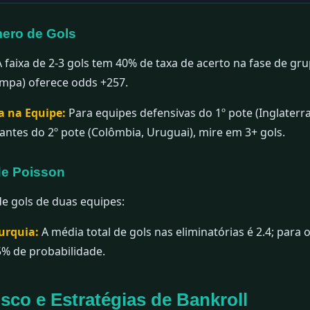
mero de Gols
 faixa de 2-3 gols tem 40% de taxa de acerto na fase de grup
impa) oferece odds +257.
 na Equipe:
Para equipes defensivas do 1º pote (Inglaterra
antes do 2º pote (Colômbia, Uruguai), mire em 3+ gols.
de Poisson
de gols de duas equipes:
urquia:
A média total de gols nas eliminatórias é 2.4; para 
5% de probabilidade.
sco e Estratégias de Bankroll