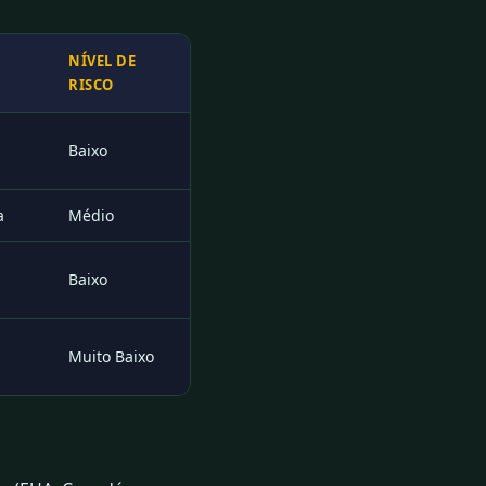
NÍVEL DE
O
RISCO
Baixo
a
Médio
Baixo
Muito Baixo