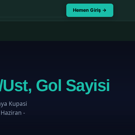
Hemen Giriş →
/Ust, Gol Sayisi
unya Kupasi
 Haziran -