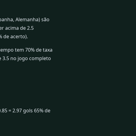
spanha, Alemanha) são
er acima de 2.5
% de acerto).
 tempo tem 70% de taxa
 3.5 no jogo completo
0.85 = 2.97 gols 65% de