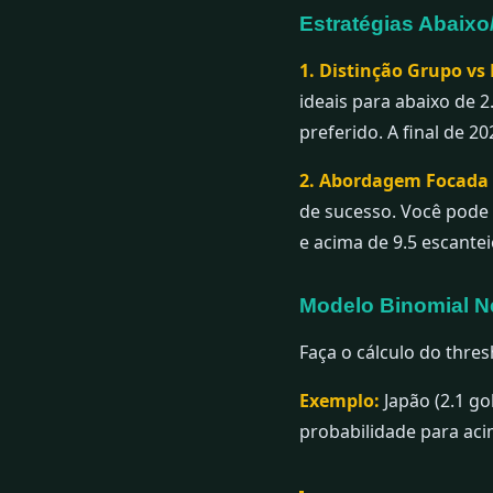
Estratégias Abaix
1. Distinção Grupo vs 
ideais para abaixo de 2
preferido. A final de 2
2. Abordagem Focada 
de sucesso. Você pode
e acima de 9.5 escantei
Modelo Binomial N
Faça o cálculo do thre
Exemplo:
Japão (2.1 gol
probabilidade para aci