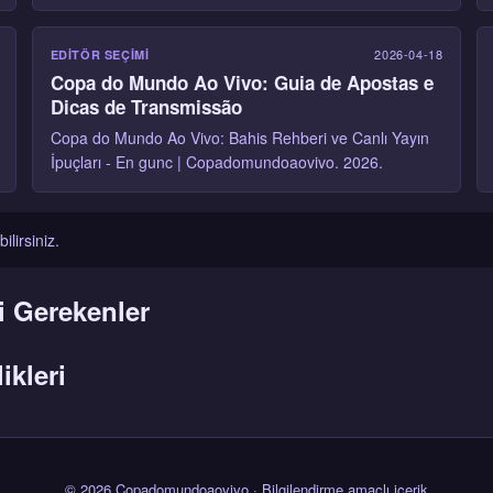
2026-04-18
EDITÖR SEÇIMI
Copa do Mundo Ao Vivo: Guia de Apostas e
Dicas de Transmissão
Copa do Mundo Ao Vivo: Bahis Rehberi ve Canlı Yayın
İpuçları - En gunc | Copadomundoaovivo. 2026.
ilirsiniz.
i Gerekenler
ikleri
© 2026 Copadomundoaovivo · Bilgilendirme amaçlı içerik