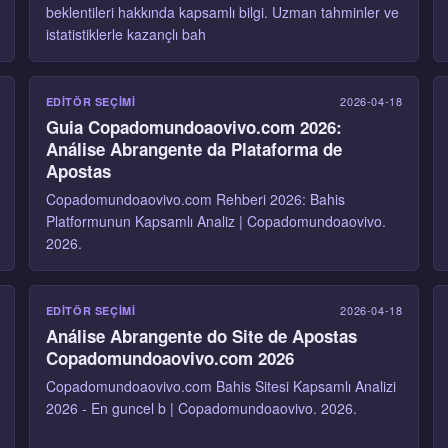
beklentileri hakkında kapsamlı bilgi. Uzman tahminler ve
istatistiklerle kazançlı bah
2026-04-18
EDITÖR SEÇIMI
Guia Copadomundoaovivo.com 2026:
Análise Abrangente da Plataforma de
Apostas
Copadomundoaovivo.com Rehberi 2026: Bahis
Platformunun Kapsamlı Analiz | Copadomundoaovivo.
2026.
2026-04-18
EDITÖR SEÇIMI
Análise Abrangente do Site de Apostas
Copadomundoaovivo.com 2026
Copadomundoaovivo.com Bahis Sitesi Kapsamlı Analizi
2026 - En guncel b | Copadomundoaovivo. 2026.