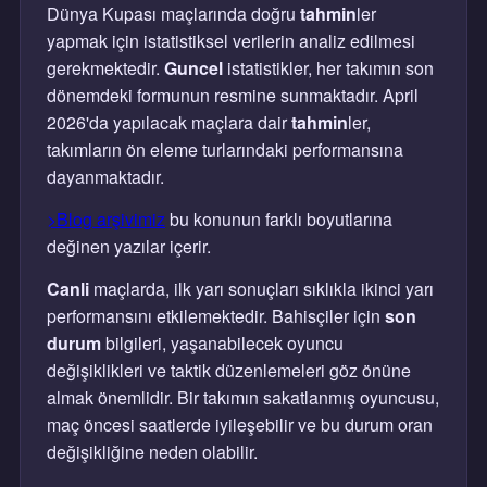
Dünya Kupası maçlarında doğru
tahmin
ler
yapmak için istatistiksel verilerin analiz edilmesi
gerekmektedir.
Guncel
istatistikler, her takımın son
dönemdeki formunun resmine sunmaktadır. April
2026'da yapılacak maçlara dair
tahmin
ler,
takımların ön eleme turlarındaki performansına
dayanmaktadır.
>Blog arşivimiz
bu konunun farklı boyutlarına
değinen yazılar içerir.
Canli
maçlarda, ilk yarı sonuçları sıklıkla ikinci yarı
performansını etkilemektedir. Bahisçiler için
son
durum
bilgileri, yaşanabilecek oyuncu
değişiklikleri ve taktik düzenlemeleri göz önüne
almak önemlidir. Bir takımın sakatlanmış oyuncusu,
maç öncesi saatlerde iyileşebilir ve bu durum oran
değişikliğine neden olabilir.