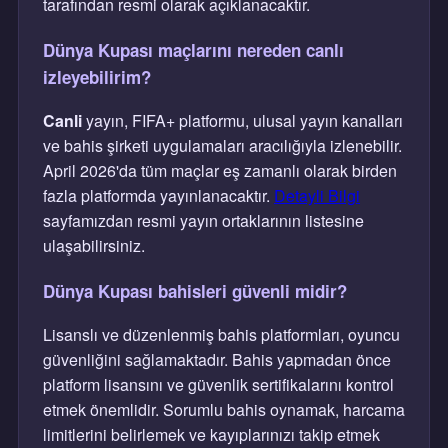
tarafından resmi olarak açıklanacaktır.
Dünya Kupası maçlarını nereden canlı
izleyebilirim?
Canli
yayın, FIFA+ platformu, ulusal yayın kanalları
ve bahis şirketi uygulamaları aracılığıyla izlenebilir.
April 2026'da tüm maçlar eş zamanlı olarak birden
fazla platformda yayınlanacaktır.
Detayli Bilgi
sayfamızdan resmi yayın ortaklarının listesine
ulaşabilirsiniz.
Dünya Kupası bahisleri güvenli midir?
Lisanslı ve düzenlenmiş bahis platformları, oyuncu
güvenliğini sağlamaktadır. Bahis yapmadan önce
platform lisansını ve güvenlik sertifikalarını kontrol
etmek önemlidir. Sorumlu bahis oynamak, harcama
limitlerini belirlemek ve kayıplarınızı takip etmek