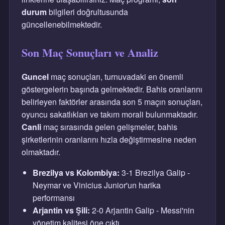
durum
bilgileri doğrultusunda
güncellenebilmektedir.
Son Maç Sonuçları ve Analiz
Guncel
maç sonuçları, turnuvadaki en önemli
göstergelerin başında gelmektedir. Bahis oranlarını
belirleyen faktörler arasında son 5 maçın sonuçları,
oyuncu sakatlıkları ve takım morali bulunmaktadır.
Canli
maç sırasında gelen gelişmeler, bahis
şirketlerinin oranlarını hızla değiştirmesine neden
olmaktadır.
Brezilya vs Kolombiya:
3-1 Brezilya Galip -
Neymar ve Vinicius Junior'un harika
performansı
Arjantin vs Şili:
2-0 Arjantin Galip - Messi'nin
yönetim kalitesi öne çıktı