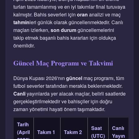
turları tamamlanmış ve en iyi takımlar final turuvaya
kalmıştır. Bahis severleri için
oran
analizi ve maç
tahmin
leri günlük olarak güncellenmektedir. Canlı
maçları izlerken,
son durum
güncellemelerini
takip etmek başarılı bahis kararları için oldukça
önemlidir.
Güncel Maç Programı ve Takvimi
Dünya Kupası 2026'nın
güncel
maç programı, tüm
futbol severler tarafından merakla beklenmektedir.
Canli
yayınlarda yer alacak maçlar, belirli saatlerde
gerçekleştirilmektedir ve bahisçiler için doğru
zaman yönetimi hayati önem taşımaktadır.
Tarih
Saat
Canlı
(April
Takım 1
Takım 2
(UTC)
Yayın