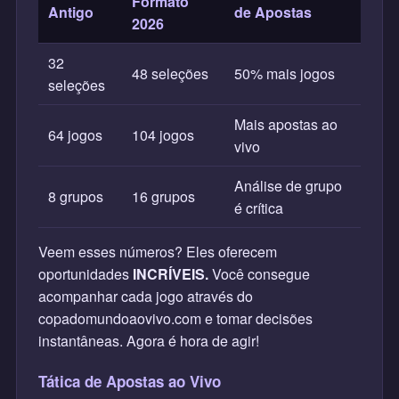
Formato
Antigo
de Apostas
2026
32
48 seleções
50% mais jogos
seleções
Mais apostas ao
64 jogos
104 jogos
vivo
Análise de grupo
8 grupos
16 grupos
é crítica
Veem esses números? Eles oferecem
oportunidades
INCRÍVEIS.
Você consegue
acompanhar cada jogo através do
copadomundoaovivo.com e tomar decisões
instantâneas. Agora é hora de agir!
Tática de Apostas ao Vivo