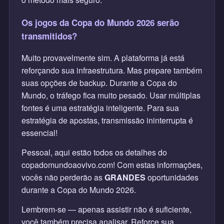
Os jogos da Copa do Mundo 2026 serão
transmitidos?
Muito provavelmente sim. A plataforma já está
reforçando sua infraestrutura. Mas prepare também
suas opções de backup. Durante a Copa do
Mundo, o tráfego fica muito pesado. Usar múltiplas
fontes é uma estratégia inteligente. Para sua
estratégia de apostas, transmissão ininterrupta é
essencial!
Pessoal, aqui estão todos os detalhes do
copadomundoaovivo.com! Com estas informações,
vocês não perderão as
GRANDES
oportunidades
durante a Copa do Mundo 2026.
Lembrem-se — apenas assistir não é suficiente,
você também precisa analisar. Reforce sua