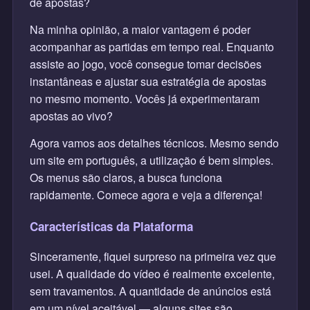
de apostas?
Na minha opinião, a maior vantagem é poder
acompanhar as partidas em tempo real. Enquanto
assiste ao jogo, você consegue tomar decisões
instantâneas e ajustar sua estratégia de apostas
no mesmo momento. Vocês já experimentaram
apostas ao vivo?
Agora vamos aos detalhes técnicos. Mesmo sendo
um site em português, a utilização é bem simples.
Os menus são claros, a busca funciona
rapidamente. Comece agora e veja a diferença!
Características da Plataforma
Sinceramente, fiquei surpreso na primeira vez que
usei. A qualidade do vídeo é realmente excelente,
sem travamentos. A quantidade de anúncios está
em um nível aceitável — alguns sites são