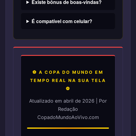
Existe bônus de boas-vindas?
É compatível com celular?
⚽ A COPA DO MUNDO EM
TEMPO REAL NA SUA TELA
⚽
Atualizado em abril de 2026 | Por
Redação
CopadoMundoAoVivo.com