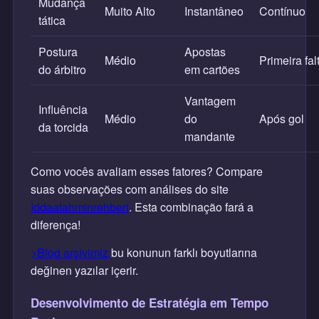
Mudança
Muito Alto
Instantâneo
Contínuo
tática
Postura
Apostas
Médio
Primeira fal
do árbitro
em cartões
Vantagem
Influência
Médio
do
Após gol
da torcida
mandante
Como vocês avaliam esses fatores? Compare
suas observações com análises do site
Iddaatahminrehberi
. Esta combinação fará a
diferença!
>Blog arşivimiz
bu konunun farklı boyutlarına
değinen yazılar içerir.
Desenvolvimento de Estratégia em Tempo