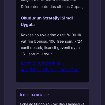
Diferentemente das últimas Copas,
Okudugun Stratejiyi Simdi
Uygula
Raxcasino uyelerine ozel: %100 ilk
yatirim bonusu, 100 free spin, 7/24
canli destek, lisansli guvenli oyun.
18+ sorumlu oyun.
KAYIT OL & BONUS AL »
🔥 HEMEN UYE OL — BONUS AL
İLGILI HABERLER
Copa do Mundo Ao Vivo: Bahis Rehberi ve