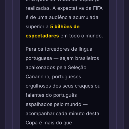
realizadas. A expectativa da FIFA
é de uma audiência acumulada
superior a
5 bilhões de
espectadores
em todo o mundo.
Para os torcedores de língua
portuguesa — sejam brasileiros
apaixonados pela Seleção
Canarinho, portugueses
orgulhosos dos seus craques ou
falantes do português
espalhados pelo mundo —
acompanhar cada minuto desta
Copa é mais do que