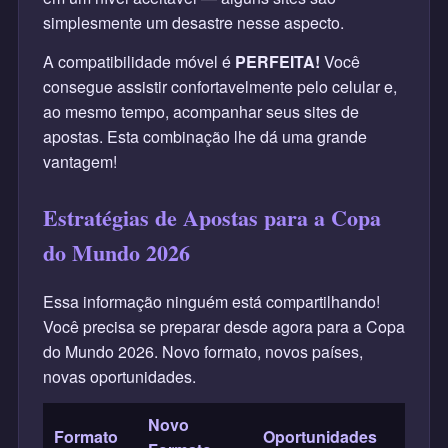
simplesmente um desastre nesse aspecto.
A compatibilidade móvel é
PERFEITA!
Você
consegue assistir confortavelmente pelo celular e,
ao mesmo tempo, acompanhar seus sites de
apostas. Esta combinação lhe dá uma grande
vantagem!
Estratégias de Apostas para a Copa
do Mundo 2026
Essa informação ninguém está compartilhando!
Você precisa se preparar desde agora para a Copa
do Mundo 2026. Novo formato, novos países,
novas oportunidades.
Novo
Formato
Oportunidades