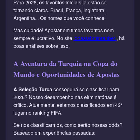
Para 2026, os favoritos iniciais já estão se
tornando claros. Brasil, França, Inglaterra,
Argentina... Os nomes que você conhece.
Mas cuidado! Apostar em times favoritos nem
sempre é lucrativo. No site
Iddaatahminrehberi
, há
boas análises sobre isso.
A Aventura da Turquia na Copa do
Mundo e Oportunidades de Apostas
A Seleção Turca
conseguirá se classificar para
2026? Nosso desempenho nas eliminatórias é
crítico. Atualmente, estamos classificados em 42º
lugar no ranking FIFA.
Se nos classificarmos, como serão nossas odds?
Baseado em experiências passadas: