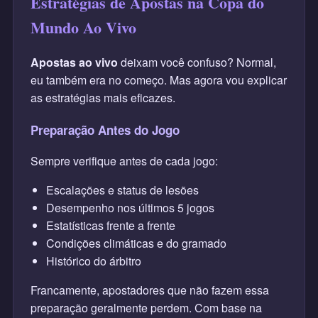
Estratégias de Apostas na Copa do
Mundo Ao Vivo
Apostas ao vivo
deixam você confuso? Normal,
eu também era no começo. Mas agora vou explicar
as estratégias mais eficazes.
Preparação Antes do Jogo
Sempre verifique antes de cada jogo:
Escalações e status de lesões
Desempenho nos últimos 5 jogos
Estatísticas frente a frente
Condições climáticas e do gramado
Histórico do árbitro
Francamente, apostadores que não fazem essa
preparação geralmente perdem. Com base na