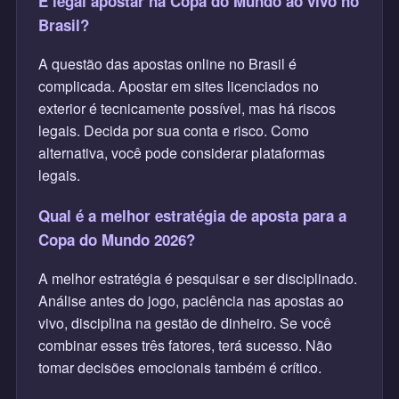
É legal apostar na Copa do Mundo ao vivo no
Brasil?
A questão das apostas online no Brasil é
complicada. Apostar em sites licenciados no
exterior é tecnicamente possível, mas há riscos
legais. Decida por sua conta e risco. Como
alternativa, você pode considerar plataformas
legais.
Qual é a melhor estratégia de aposta para a
Copa do Mundo 2026?
A melhor estratégia é pesquisar e ser disciplinado.
Análise antes do jogo, paciência nas apostas ao
vivo, disciplina na gestão de dinheiro. Se você
combinar esses três fatores, terá sucesso. Não
tomar decisões emocionais também é crítico.