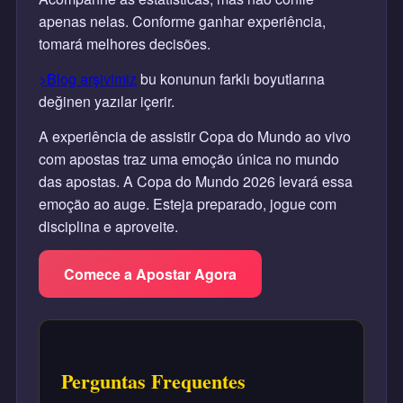
apenas nelas. Conforme ganhar experiência,
tomará melhores decisões.
>Blog arşivimiz
bu konunun farklı boyutlarına
değinen yazılar içerir.
A experiência de assistir Copa do Mundo ao vivo
com apostas traz uma emoção única no mundo
das apostas. A Copa do Mundo 2026 levará essa
emoção ao auge. Esteja preparado, jogue com
disciplina e aproveite.
Comece a Apostar Agora
Perguntas Frequentes