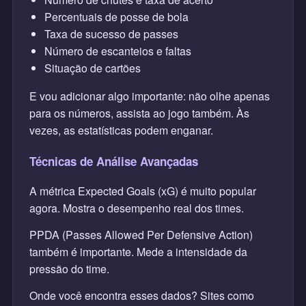
Percentuais de posse de bola
Taxa de sucesso de passes
Número de escanteios e faltas
Situação de cartões
E vou adicionar algo importante: não olhe apenas
para os números, assista ao jogo também. Às
vezes, as estatísticas podem enganar.
Técnicas de Análise Avançadas
A métrica Expected Goals (xG) é muito popular
agora. Mostra o desempenho real dos times.
PPDA (Passes Allowed Per Defensive Action)
também é importante. Mede a intensidade da
pressão do time.
Onde você encontra esses dados? Sites como