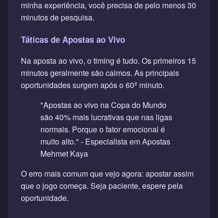
minha experiência, você precisa de pelo menos 30
minutos de pesquisa.
Táticas de Apostas ao Vivo
Na aposta ao vivo, o timing é tudo. Os primeiros 15
minutos geralmente são calmos. As principais
oportunidades surgem após o 60º minuto.
"Apostas ao vivo na Copa do Mundo
são 40% mais lucrativas que nas ligas
normais. Porque o fator emocional é
muito alto." - Especialista em Apostas
Mehmet Kaya
O erro mais comum que vejo agora: apostar assim
que o jogo começa. Seja paciente, espere pela
oportunidade.