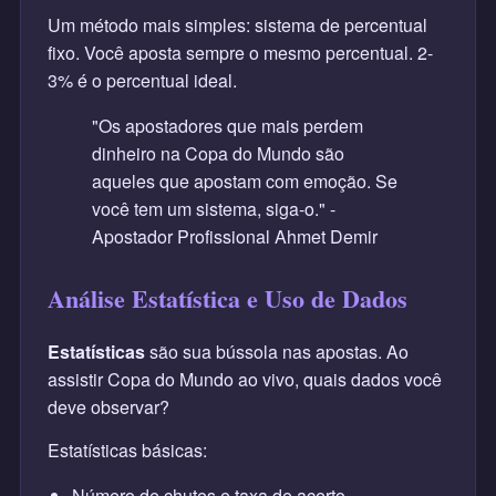
Um método mais simples: sistema de percentual
fixo. Você aposta sempre o mesmo percentual. 2-
3% é o percentual ideal.
"Os apostadores que mais perdem
dinheiro na Copa do Mundo são
aqueles que apostam com emoção. Se
você tem um sistema, siga-o." -
Apostador Profissional Ahmet Demir
Análise Estatística e Uso de Dados
Estatísticas
são sua bússola nas apostas. Ao
assistir Copa do Mundo ao vivo, quais dados você
deve observar?
Estatísticas básicas:
Número de chutes e taxa de acerto