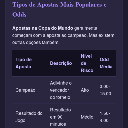
Tipos de Apostas Mais Populares e
Odds
Apostas na Copa do Mundo
geralmente
começam com a aposta ao campeão. Mas existem
outras opções também.
Nível
Tipo de
Odd
Descrição
de
Aposta
Média
Risco
Adivinhe o
3.00-
Campeão
vencedor
Alto
15.00
do torneio
Resultado
Resultado do
1.50-
em 90
Médio
Jogo
4.00
minutos