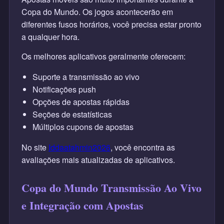
Copa do Mundo. Os jogos acontecerão em
diferentes fusos horários, você precisa estar pronto
a qualquer hora.
Os melhores aplicativos geralmente oferecem:
Suporte a transmissão ao vivo
Notificações push
Opções de apostas rápidas
Seções de estatísticas
Múltiplos cupons de apostas
No site
Iddaatahmin2026
, você encontra as
avaliações mais atualizadas de aplicativos.
Copa do Mundo Transmissão Ao Vivo
e Integração com Apostas