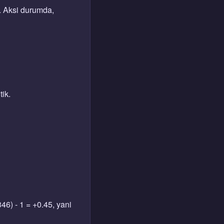
. Aksi durumda,
ik.
6) - 1 = +0.45, yani