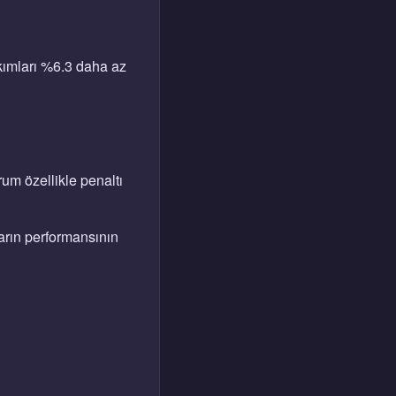
ımları %6.3 daha az
m özellikle penaltı
arın performansının