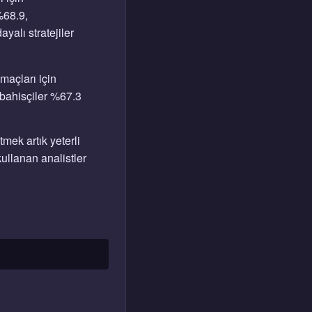
%68.9,
yalı stratejiler
maçları için
 bahisçiler %67.3
mek artık yeterli
ullanan analistler