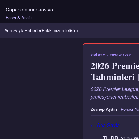
Copadomundoaovivo
Haber & Analiz
Ana Sayfa
Haberler
Hakkımızda
İletişim
KRIPTO · 2026-04-27
2026 Premie
Tahminleri
2026 Premier League, 
profesyonel rehberle
Zeynep Aydın
· Rehber Ya
← Ana Sayfa
TL;DR:
2026 sez