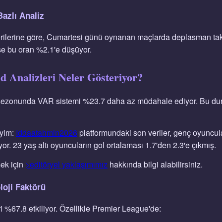
Bazlı Analiz
rilerine göre, Cumartesi günü oynanan maçlarda deplasman tak
ise bu oran %2.1'e düşüyor.
d Analizleri Neler Gösteriyor?
 sezonunda VAR sistemi %23.7 daha az müdahale ediyor. Bu duru
eyim:
Iddaatahmin2026
platformundaki son veriler, genç oyuncul
yor. 23 yaş altı oyuncuların gol ortalaması 1.7'den 2.3'e çıkmış.
ek için
>editöryel yaklaşımımız
hakkında bilgi alabilirsiniz.
loji Faktörü
 %67.8 etkiliyor. Özellikle Premier League'de: