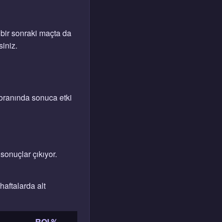
 bir sonraki maçta da
siniz.
 oranında sonuca etki
sonuçlar çıkıyor.
haftalarda alt
ROI %