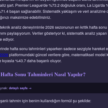
aliz şart. Premier League'de %73.2 doğruluk oranı, La Liga'da 
1.4 başarı sağlanabilir. Sistematik yaklaşım ve veri analizine da
ığınızı maksimize edebilirsiniz.
k teknik analiz deneyimimle 2026 sezonunun en kritik hafta sonu 
mı paylaşıyorum. Veriler gösteriyor ki, sistematik analiz yapan
e ediyor.
rinde hafta sonu tahminleri yaparken sadece sezgiyle hareket et
i2026
platformundaki güncel verilere göre, matematiksel model k
 kıyasla %43.7 daha başarılı oluyor.
Hafta Sonu Tahminleri Nasıl Yapılır?
kaynak:
detaylı sayfa →
arılı tahmin için benim kullandığım formül şu şekilde: