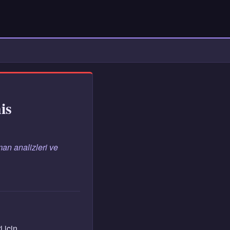
is
an analizleri ve
 için