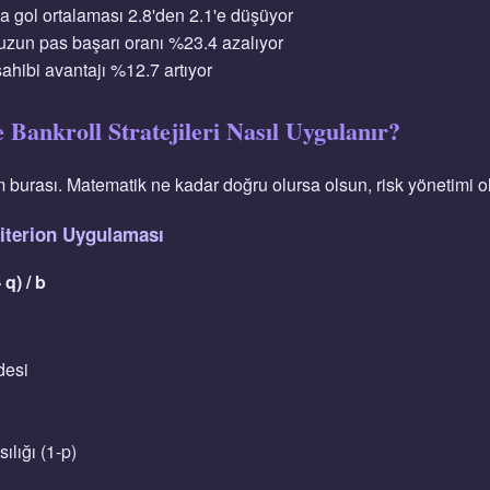
 gol ortalaması 2.8'den 2.1'e düşüyor
uzun pas başarı oranı %23.4 azalıyor
ahibi avantajı %12.7 artıyor
 Bankroll Stratejileri Nasıl Uygulanır?
 burası. Matematik ne kadar doğru olursa olsun, risk yönetimi 
Criterion Uygulaması
 q) / b
desi
ılığı (1-p)