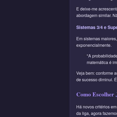
E deixe-me acrescenta
abordagem similar. Nã
Sistemas 3/4 e Sup
Em sistemas maiores, 
exponencialmente.
"A probabilidad
matemática é im
Veja bem: conforme a
de sucesso diminui. É 
Como Escolher 
Há novos critérios em
da liga, agora fazemo