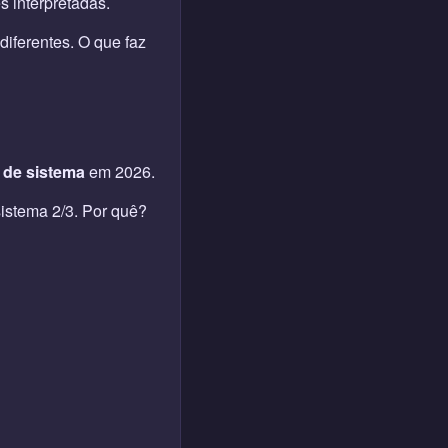
s interpretadas.
iferentes. O que faz
 de sistema
em 2026.
sistema 2/3. Por quê?