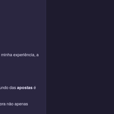
 minha experiência, a
mundo das
apostas
é
gora não apenas