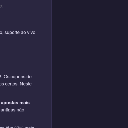
s.
, suporte ao vivo
6. Os cupons de
os certos. Neste
 apostas mais
 antigas não
ica têm 67% mais