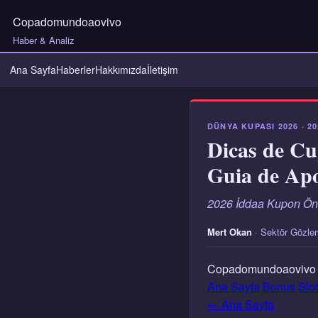
Copadomundoaovivo
Haber & Analiz
Ana Sayfa
Haberler
Hakkımızda
İletişim
DÜNYA KUPASI 2026 · 20
Dicas de Cu
Guia de Apo
2026 İddaa Kupon Öner
Mert Okan
· Sektör Gözlem
Copadomundoaovivo
Ana Sayfa
Bonus
Slot
← Ana Sayfa