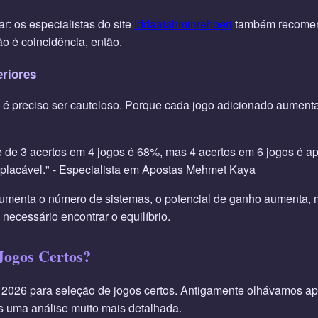
r: os especialistas do site
Iddaatahminrehberi
também recome
o é coincidência, então.
eriores
é preciso ser cauteloso. Porque cada jogo adicionado aumenta
e de 3 acertos em 4 jogos é 68%, mas 4 acertos em 6 jogos é 
placável." - Especialista em Apostas Mehmet Kaya
umenta o número de sistemas, o potencial de ganho aumenta, 
necessário encontrar o equilíbrio.
Jogos Certos?
 2026 para seleção de jogos certos. Antigamente olhávamos ap
s uma análise muito mais detalhada.