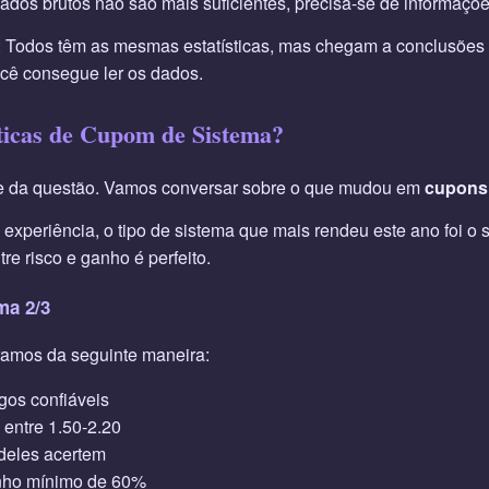
ados brutos não são mais suficientes, precisa-se de informaçõe
 Todos têm as mesmas estatísticas, mas chegam a conclusões d
ocê consegue ler os dados.
ticas de Cupom de Sistema?
e da questão. Vamos conversar sobre o que mudou em
cupons
xperiência, o tipo de sistema que mais rendeu este ano foi o 
tre risco e ganho é perfeito.
ma 2/3
ramos da seguinte maneira:
gos confiáveis
entre 1.50-2.20
 deles acertem
nho mínimo de 60%