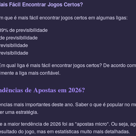
ais Fácil Encontrar Jogos Certos?
 que é mais fácil encontrar jogos certos em algumas ligas:
9% de previsibilidade
e previsibilidade
evisibilidade
evisibilidade
m qual liga é mais fácil encontrar jogos certos? De acordo com
mente a liga mais confiável.
ndências de Apostas em 2026?
ncias mais importantes deste ano. Saber o que é popular no 
er uma estratégia.
 a maior tendência de 2026 foi as "apostas micro". Ou seja, a
sultado do jogo, mas em estatísticas muito mais detalhadas.