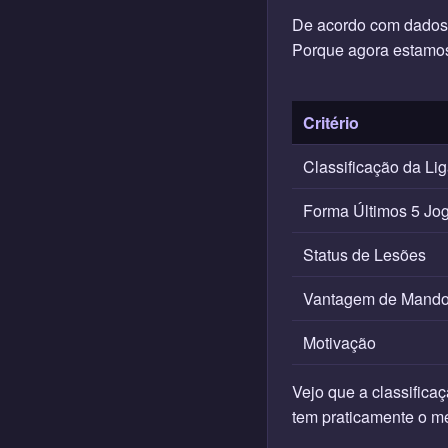
De acordo com dados 
Porque agora estamos
Critério
Classificação da Li
Forma Últimos 5 Jo
Status de Lesões
Vantagem de Mand
Motivação
Vejo que a classificaç
tem praticamente o m