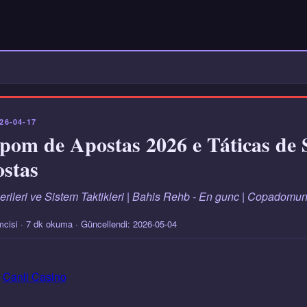
26-04-17
pom de Apostas 2026 e Táticas de S
stas
ileri ve Sistem Taktikleri | Bahis Rehb - En gunc | Copadomu
cisi · 7 dk okuma · Güncellendi: 2026-05-04
Canli Casino