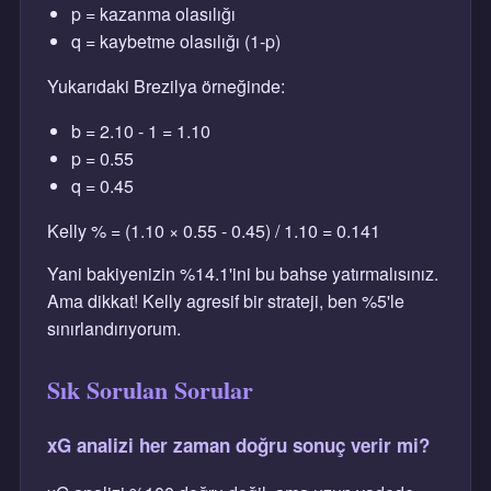
p = kazanma olasılığı
q = kaybetme olasılığı (1-p)
Yukarıdaki Brezilya örneğinde:
b = 2.10 - 1 = 1.10
p = 0.55
q = 0.45
Kelly % = (1.10 × 0.55 - 0.45) / 1.10 = 0.141
Yani bakiyenizin %14.1'ini bu bahse yatırmalısınız.
Ama dikkat! Kelly agresif bir strateji, ben %5'le
sınırlandırıyorum.
Sık Sorulan Sorular
xG analizi her zaman doğru sonuç verir mi?