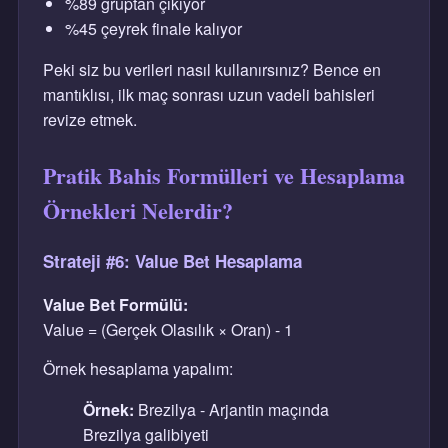
%89 gruptan çıkıyor
%45 çeyrek finale kalıyor
Peki siz bu verileri nasıl kullanırsınız? Bence en
mantıklısı, ilk maç sonrası uzun vadeli bahisleri
revize etmek.
Pratik Bahis Formülleri ve Hesaplama
Örnekleri Nelerdir?
Strateji #6: Value Bet Hesaplama
Value Bet Formülü:
Value = (Gerçek Olasılık × Oran) - 1
Örnek hesaplama yapalım:
Örnek:
Brezilya - Arjantin maçında
Brezilya galibiyeti