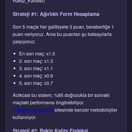
Rakip_Kalitesi)
Strateji #1: Ağırlıklı Form Hesaplama
Son 5 maçta her galibiyete 3 puan, beraberliğe 1
puan veriyoruz. Ama bu puanları şu katsayılarla
çarpıyoruz:
En son maç: x1.5
2. son maç: x1.3
3. son maç: x1.1
4. son maç: x0.9
5. son maç: x0.7
Acikcasi bu sistem, %85 doğrulukla bir sonraki
maçtaki performansı öngörebiliyor.
Iddaatahminrehberi
sitesinde benzer metodolojiler
kullanılıyor.
Strateji #2: Rakip Kalite Endeksi