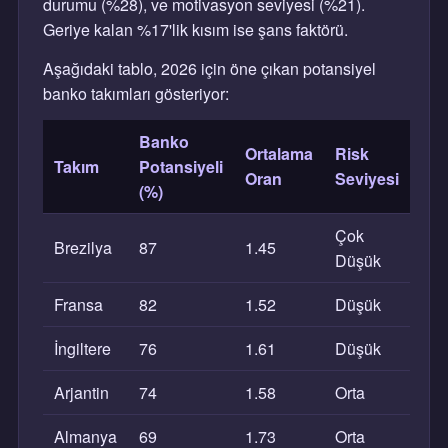
durumu (%28), ve motivasyon seviyesi (%21).
Geriye kalan %17'lik kısım ise şans faktörü.
Aşağıdaki tablo, 2026 için öne çıkan potansiyel
banko takımları gösteriyor:
Banko
Ortalama
Risk
Takım
Potansiyeli
Oran
Seviyesi
(%)
Çok
Brezilya
87
1.45
Düşük
Fransa
82
1.52
Düşük
İngiltere
76
1.61
Düşük
Arjantin
74
1.58
Orta
Almanya
69
1.73
Orta