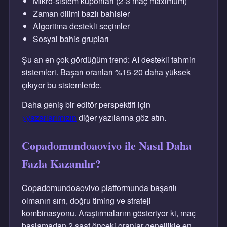
Mikro-sistem kuponları (2-3 maç maximum)
Zaman dilimi bazlı bahisler
Algoritma destekli seçimler
Sosyal bahis grupları
Şu an en çok gördüğüm trend: AI destekli tahmin
sistemleri. Başarı oranları %15-20 daha yüksek
çıkıyor bu sistemlerde.
Daha geniş bir editör perspektifi için
>yazarlarımızın
diğer yazılarına göz atın.
Copadomundoaovivo ile Nasıl Daha
Fazla Kazanılır?
Copadomundoaovivo platformunda başarılı
olmanın sırrı, doğru timing ve strateji
kombinasyonu. Araştırmalarım gösteriyor ki, maç
başlamadan 2 saat önceki oranlar genellikle en