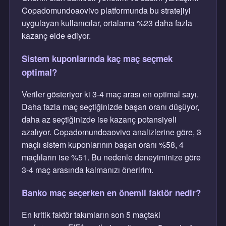
Copadomundoaovivo platformunda bu stratejiyi
uygulayan kullanıcılar, ortalama %23 daha fazla
kazanç elde ediyor.
Sistem kuponlarında kaç maç seçmek
optimal?
Veriler gösteriyor ki 3-4 maç arası en optimal sayı.
Daha fazla maç seçtiğinizde başarı oranı düşüyor,
daha az seçtiğinizde ise kazanç potansiyeli
azalıyor. Copadomundoaovivo analizlerine göre, 3
maçlı sistem kuponlarının başarı oranı %58, 4
maçlıların ise %51. Bu nedenle deneyiminize göre
3-4 maç arasında kalmanızı öneririm.
Banko maç seçerken en önemli faktör nedir?
En kritik faktör takımların son 5 maçtaki