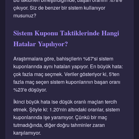
çıkıyor. Siz de benzer bir sistem kullanıyor
musunuz?
Sistem Kuponu Taktiklerinde Hangi
Hatalar Yapılıyor?
Araştırmalara göre, bahisçilerin %67'si sistem
kuponlarında aynı hataları yapıyor. En büyük hata:
çok fazla maç seçmek. Veriler gösteriyor ki, 5'ten
fazla maç seçen sistem kuponlarının başarı oranı
%23'e düşüyor.
İkinci büyük hata ise düşük oranlı maçları tercih
etmek. Şöyle ki: 1.20'nin altındaki oranlar, sistem
kuponlarında işe yaramıyor. Çünkü bir maç
tutmadığında, diğer doğru tahminler zararı
karşılamıyor.