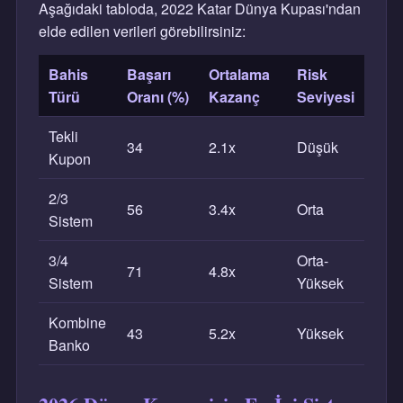
Aşağıdaki tabloda, 2022 Katar Dünya Kupası'ndan
elde edilen verileri görebilirsiniz:
Bahis
Başarı
Ortalama
Risk
Türü
Oranı (%)
Kazanç
Seviyesi
Tekli
34
2.1x
Düşük
Kupon
2/3
56
3.4x
Orta
Sistem
3/4
Orta-
71
4.8x
Sistem
Yüksek
Kombine
43
5.2x
Yüksek
Banko