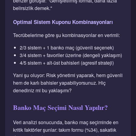
benzer görüşte: "Genişletilmiş format, daha fazla
belirsizlik demek."
Optimal Sistem Kuponu Kombinasyonları
Tecrübelerime göre şu kombinasyonlar en verimli:
2/3 sistem + 1 banko maç (güvenli seçenek)
3/4 sistem + favoriler üzerine (dengeli yaklaşım)
4/5 sistem + alt-üst bahisleri (agresif strateji)
Yani şu oluyor: Risk yönetimi yaparak, hem güvenli
hem de karlı bahisler yapabiliyorsunuz. Hiç
denediniz mi bu yaklaşımı?
Banko Maç Seçimi Nasıl Yapılır?
Veri analizi sonucunda, banko maç seçiminde en
kritik faktörler şunlar: takım formu (%34), sakatlık