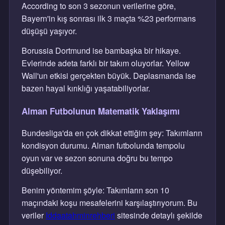
According to son 3 sezonun verilerine göre,
Bayern'in kış sonrası ilk 3 maçta %23 performans
düşüşü yaşıyor.
Borussia Dortmund ise bambaşka bir hikaye.
Evlerinde adeta farklı bir takım oluyorlar. Yellow
Wall'un etkisi gerçekten büyük. Deplasmanda ise
bazen hayal kırıklığı yaşatabiliyorlar.
Alman Futbolunun Matematik Yaklaşımı
Bundesliga'da en çok dikkat ettiğim şey: Takımların
kondisyon durumu. Alman futbolunda tempolu
oyun var ve sezon sonuna doğru bu tempo
düşebiliyor.
Benim yöntemim şöyle: Takımların son 10
maçındaki koşu mesafelerini karşılaştırıyorum. Bu
veriler
Iddaatahminrehberi
sitesinde detaylı şekilde