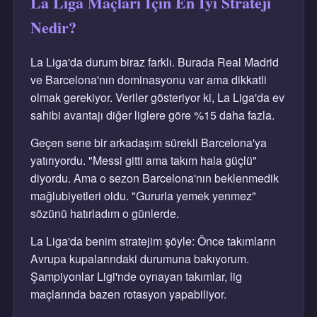
La Liga Maçları İçin En İyi Strateji
Nedir?
La Liga'da durum biraz farklı. Burada Real Madrid
ve Barcelona'nın dominasyonu var ama dikkatli
olmak gerekiyor. Veriler gösteriyor ki, La Liga'da ev
sahibi avantajı diğer liglere göre %15 daha fazla.
Geçen sene bir arkadaşım sürekli Barcelona'ya
yatırıyordu. "Messi gitti ama takım hala güçlü"
diyordu. Ama o sezon Barcelona'nın beklenmedik
mağlubiyetleri oldu. "Gururla yemek yenmez"
sözünü hatırladım o günlerde.
La Liga'da benim stratejim şöyle: Önce takımların
Avrupa kupalarındaki durumuna bakıyorum.
Şampiyonlar Ligi'nde oynayan takımlar, lig
maçlarında bazen rotasyon yapabiliyor.